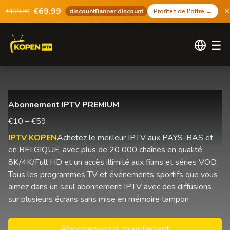
€69.99
€139.99
discountBanner.discount
Profitez de l'offre
→
☰
Abonnement IPTV PREMIUM
€10 – €59
IPTV KOPEN
Achetez le meilleur IPTV aux PAYS-BAS et
en BELGIQUE, avec plus de 20 000 chaînes en qualité
8K/4K/Full HD et un accès illimité aux films et séries VOD.
Tous les programmes TV et événements sportifs que vous
aimez dans un seul abonnement IPTV avec des diffusions
sur plusieurs écrans sans mise en mémoire tampon
Abonnez-vous maintenant