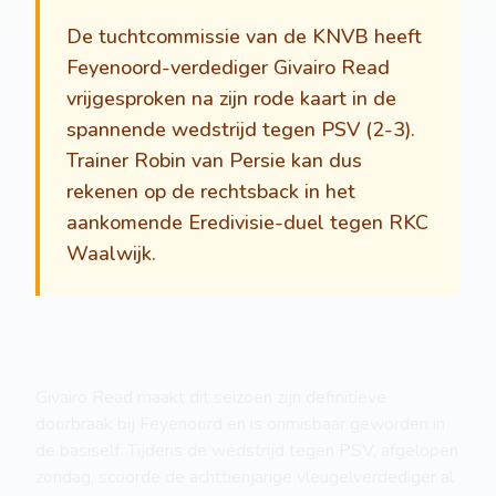
De tuchtcommissie van de KNVB heeft
Feyenoord-verdediger Givairo Read
vrijgesproken na zijn rode kaart in de
spannende wedstrijd tegen PSV (2-3).
Trainer Robin van Persie kan dus
rekenen op de rechtsback in het
aankomende Eredivisie-duel tegen RKC
Waalwijk.
Givairo Read maakt dit seizoen zijn definitieve
doorbraak bij Feyenoord en is onmisbaar geworden in
de basiself. Tijdens de wedstrijd tegen PSV, afgelopen
zondag, scoorde de achttienjarige vleugelverdediger al