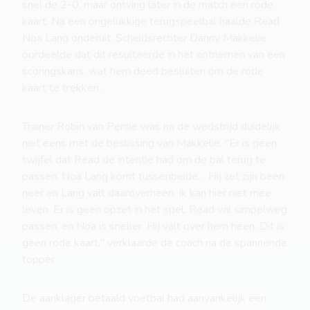
snel de 2-0, maar ontving later in de match een rode
kaart. Na een ongelukkige terugspeelbal haalde Read
Noa Lang onderuit. Scheidsrechter Danny Makkelie
oordeelde dat dit resulteerde in het ontnemen van een
scoringskans, wat hem deed besluiten om de rode
kaart te trekken.
Trainer Robin van Persie was na de wedstrijd duidelijk
niet eens met de beslissing van Makkelie. "Er is geen
twijfel dat Read de intentie had om de bal terug te
passen. Noa Lang komt tussenbeide… Hij zet zijn been
neer en Lang valt daaroverheen. Ik kan hier niet mee
leven. Er is geen opzet in het spel. Read wil simpelweg
passen, en Noa is sneller. Hij valt over hem heen. Dit is
geen rode kaart," verklaarde de coach na de spannende
topper.
De aanklager betaald voetbal had aanvankelijk een