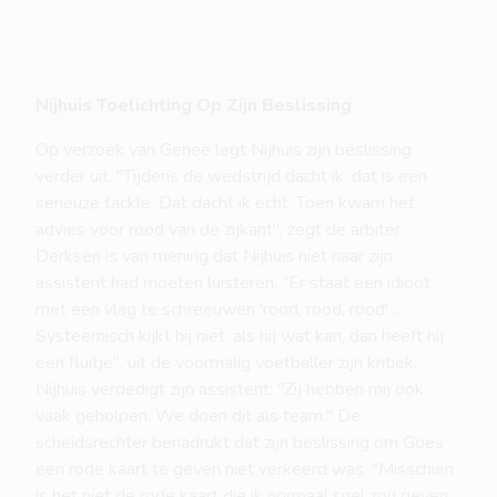
Nijhuis Toelichting Op Zijn Beslissing
Op verzoek van Genee legt Nijhuis zijn beslissing
verder uit. "Tijdens de wedstrijd dacht ik: dat is een
serieuze tackle. Dat dacht ik echt. Toen kwam het
advies voor rood van de zijkant", zegt de arbiter.
Derksen is van mening dat Nijhuis niet naar zijn
assistent had moeten luisteren. "Er staat een idioot
met een vlag te schreeuwen 'rood, rood, rood'...
Systeemisch kijkt hij niet: als hij wat kan, dan heeft hij
een fluitje", uit de voormalig voetballer zijn kritiek.
Nijhuis verdedigt zijn assistent: "Zij hebben mij ook
vaak geholpen. We doen dit als team." De
scheidsrechter benadrukt dat zijn beslissing om Goes
een rode kaart te geven niet verkeerd was. "Misschien
is het niet de rode kaart die ik normaal snel zou geven,