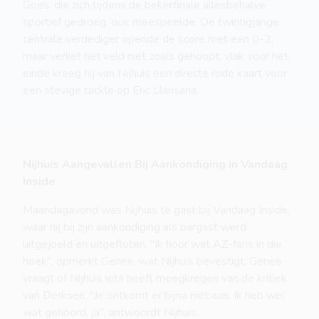
Goes, die zich tijdens de bekerfinale allesbehalve
sportief gedroeg, ook meespeelde. De twintigjarige
centrale verdediger opende de score met een 0-2,
maar verliet het veld niet zoals gehoopt: vlak voor het
einde kreeg hij van Nijhuis een directe rode kaart voor
een stevige tackle op Eric Llansana.
Nijhuis Aangevallen Bij Aankondiging in Vandaag
Inside
Maandagavond was Nijhuis te gast bij Vandaag Inside,
waar hij bij zijn aankondiging als bargast werd
uitgejoeld en uitgefloten. "Ik hoor wat AZ-fans in die
hoek", opmerkt Genee, wat Nijhuis bevestigt. Genee
vraagt of Nijhuis iets heeft meegkregen van de kritiek
van Derksen. "Je ontkomt er bijna niet aan. Ik heb wel
wat gehoord, ja", antwoordt Nijhuis.