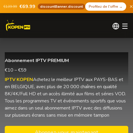
€69.99
€139.99
discountBanner.discount
Profitez de l'offre
→
☰
Abonnement IPTV PREMIUM
€10 – €59
IPTV KOPEN
Achetez le meilleur IPTV aux PAYS-BAS et
en BELGIQUE, avec plus de 20 000 chaînes en qualité
8K/4K/Full HD et un accès illimité aux films et séries VOD.
Tous les programmes TV et événements sportifs que vous
aimez dans un seul abonnement IPTV avec des diffusions
sur plusieurs écrans sans mise en mémoire tampon
Abonnez-vous maintenant