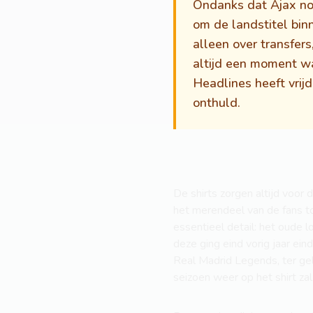
Ondanks dat Ajax nog
om de landstitel binn
alleen over transfers
altijd een moment wa
Headlines heeft vrij
onthuld.
De shirts zorgen altijd voor 
het merendeel van de fans to
essentieel detail: het oude
deze ging eind vorig jaar ein
Real Madrid Legends, ter ge
seizoen weer op het shirt zal 