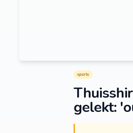
sports
Thuisshir
gelekt: '