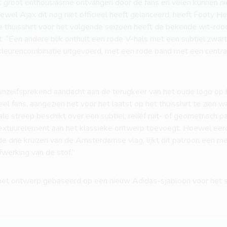
 groot enthousiasme ontvangen door de fans en velen kunnen n
oewel Ajax dit nog niet officieel heeft gelanceerd, heeft Footy H
te thuisshirt voor het volgende seizoen heeft de bekende wit-ro
st. “Een andere blik onthult een rode V-hals met een subtiel zwar
kleurencombinatie uitgevoerd, met een rode band met een central
zelfsprekend aandacht aan de terugkeer van het oude logo op het
l fans, aangezien het voor het laatst op het thuisshirt te zien w
le streep beschikt over een subtiel, reliëf ruit- of geometrisch pa
xtuurelement aan het klassieke ontwerp toevoegt. Hoewel eer
de drie kruizen van de Amsterdamse vlag, lijkt dit patroon een me
werking van de stof.”
 het ontwerp gebaseerd op een nieuw Adidas-sjabloon voor het 