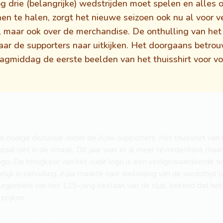
 drie (belangrijke) wedstrijden moet spelen en alles 
en te halen, zorgt het nieuwe seizoen ook nu al voor ve
, maar ook over de merchandise. De onthulling van het n
ar de supporters naar uitkijken. Het doorgaans betro
dagmiddag de eerste beelden van het thuisshirt voor v
de nodige discussie onder de Ajax-supporters. Het thuisshirt van 
taal niet in de smaak. Dit jaar was er al meer tevredenheid, maa
 logo. De terugkeer van het oude logo is een veelgewaardeerde w
delijk in vervulling. Ajax maakte naar aanleiding van de wedstrij
legenheid van het 125-jarig bestaan van de club, bekend dat het
prijken.