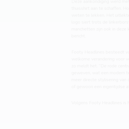
Deze aankondiging werd met
thuisshirt aan te schaffen. H
weten te lekken. Het uitlek
logo siert trots de linkerbor
manchetten zijn ook in deze 
bericht.
Footy Headlines besteedt van
welkome verandering voor vee
zo meldt het. “De rode centra
geweven, wat een modern te
meer directe stylisering van 
of gewoon een eigentijdse af
Volgens Footy Headlines is