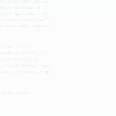
iet wachten om het nieuwe
eadlines het ontwerp al
od-witte banen en het oude
t detail aan de binnenkant. De
e zwarte streep”, aldus het
 shirt. “Dit is een
as in het seizoen 2021/22”,
troon dat in de stof is
dere informatie wees op een
er abstracte knipoog te zijn,
seizoen 2025/26.