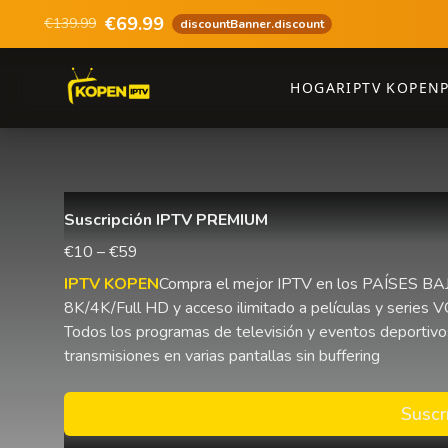
€69.99
€139.99
discountBanner.discount
HOGAR
IPTV KOPEN
Suscripción IPTV PREMIUM
€10 – €59
IPTV KOPEN
Compra el mejor IPTV en los PAÍSES BAJ
8K/4K/Full HD y acceso ilimitado a películas y series 
Todos los programas de televisión y eventos deportivo
transmisiones en varias pantallas sin buffering
Suscr