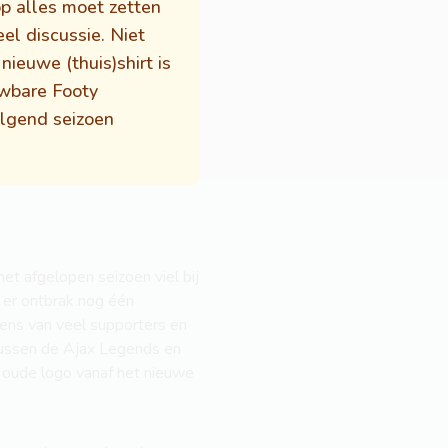
op alles moet zetten
el discussie. Niet
ieuwe (thuis)shirt is
uwbare Footy
olgend seizoen
het afgelopen seizoen viel bij
r er ontbrak nog één
ens van veel supporters en
d tussen de Ajax Legends en
 oude logo vanaf het nieuwe