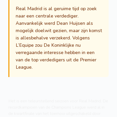
Real Madrid is al geruime tijd op zoek
naar een centrale verdediger.
Aanvankelijk werd Dean Huijsen als
mogelijk doelwit gezien, maar zijn komst
is allesbehalve verzekerd. Volgens
L’Equipe zou De Koninklijke nu
verregaande interesse hebben in een
van de top verdedigers uit de Premier
League.
Het is een teleurstellend seizoen voor Real Madrid. De
recordkampioen van de Champions League werd al in
de kwartfinale van het toernooi uitgeschakeld door