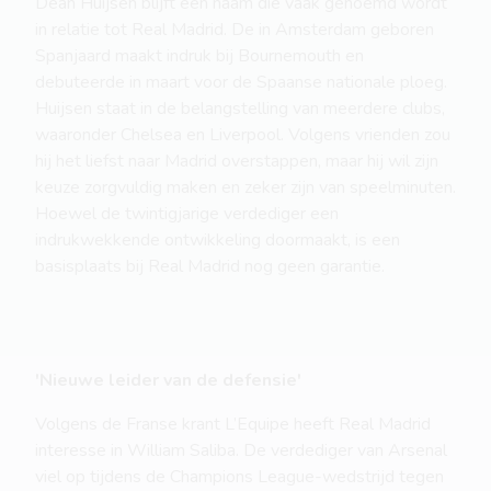
Dean Huijsen blijft een naam die vaak genoemd wordt
in relatie tot Real Madrid. De in Amsterdam geboren
Spanjaard maakt indruk bij Bournemouth en
debuteerde in maart voor de Spaanse nationale ploeg.
Huijsen staat in de belangstelling van meerdere clubs,
waaronder Chelsea en Liverpool. Volgens vrienden zou
hij het liefst naar Madrid overstappen, maar hij wil zijn
keuze zorgvuldig maken en zeker zijn van speelminuten.
Hoewel de twintigjarige verdediger een
indrukwekkende ontwikkeling doormaakt, is een
basisplaats bij Real Madrid nog geen garantie.
'Nieuwe leider van de defensie'
Volgens de Franse krant L’Equipe heeft Real Madrid
interesse in William Saliba. De verdediger van Arsenal
viel op tijdens de Champions League-wedstrijd tegen