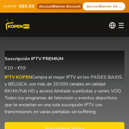
€69.99
€139.99
discountBanner.discount
discountBanner.cta
→
☰
Suscripción IPTV PREMIUM
€10 – €59
IPTV KOPEN
Compra el mejor IPTV en los PAÍSES BAJOS
y BÉLGICA, con más de 20.000 canales en calidad
8K/4K/Full HD y acceso ilimitado a películas y series VOD.
Todos los programas de televisión y eventos deportivos
que te encantan en una sola suscripción IPTV con
transmisiones en varias pantallas sin buffering
Suscríbete ahora