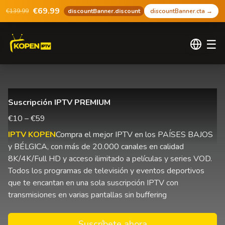
€69.99
€139.99
discountBanner.discount
discountBanner.cta
→
☰
Suscripción IPTV PREMIUM
€10 – €59
IPTV KOPEN
Compra el mejor IPTV en los PAÍSES BAJOS
y BÉLGICA, con más de 20.000 canales en calidad
8K/4K/Full HD y acceso ilimitado a películas y series VOD.
Todos los programas de televisión y eventos deportivos
que te encantan en una sola suscripción IPTV con
transmisiones en varias pantallas sin buffering
Suscríbete ahora