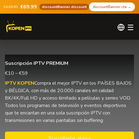
€69.99
€139.99
discountBanner.discount
discountBanner.cta
→
☰
Suscripción IPTV PREMIUM
€10 – €59
IPTV KOPEN
Compra el mejor IPTV en los PAÍSES BAJOS
y BÉLGICA, con más de 20.000 canales en calidad
8K/4K/Full HD y acceso ilimitado a películas y series VOD.
Todos los programas de televisión y eventos deportivos
que te encantan en una sola suscripción IPTV con
transmisiones en varias pantallas sin buffering
Suscríbete ahora