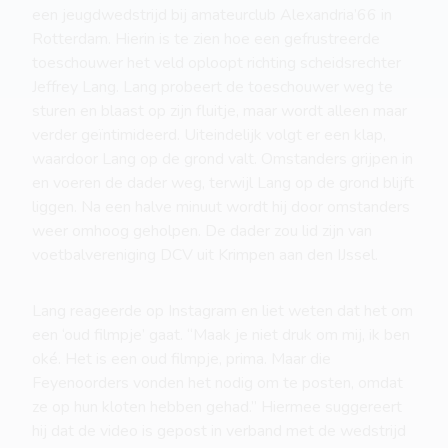
een jeugdwedstrijd bij amateurclub Alexandria’66 in
Rotterdam. Hierin is te zien hoe een gefrustreerde
toeschouwer het veld oploopt richting scheidsrechter
Jeffrey Lang. Lang probeert de toeschouwer weg te
sturen en blaast op zijn fluitje, maar wordt alleen maar
verder geïntimideerd. Uiteindelijk volgt er een klap,
waardoor Lang op de grond valt. Omstanders grijpen in
en voeren de dader weg, terwijl Lang op de grond blijft
liggen. Na een halve minuut wordt hij door omstanders
weer omhoog geholpen. De dader zou lid zijn van
voetbalvereniging DCV uit Krimpen aan den IJssel.
Lang reageerde op Instagram en liet weten dat het om
een ‘oud filmpje’ gaat. “Maak je niet druk om mij, ik ben
oké. Het is een oud filmpje, prima. Maar die
Feyenoorders vonden het nodig om te posten, omdat
ze op hun kloten hebben gehad.” Hiermee suggereert
hij dat de video is gepost in verband met de wedstrijd