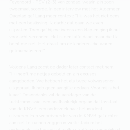
Feyenoord - PSV (2-3) van zondag, waarin zijn zoon
tweemaal scoorde. In een interview met het Algemeen
Dagblad gaf Lang meer context: “Hij was het niet eens
met een beslissing. Ik dacht: dat gaan we even
uitpraten. Toen gaf hij me ineens een klap en ging ik out
voor acht seconden. Het is een laffe daad, maar die tik
boeit me niet. Het draait om de kinderen; die waren
getraumatiseerd.”
Volgens Lang zocht de dader later contact met hem.
“Hij heeft me netjes gebeld en zijn excuses
aangeboden. We hebben het als twee volwassenen
uitgepraat. Ik heb geen aangifte gedaan. Voor mij is het
klaar.” Desondanks zal de aanklager van de
tuchtcommissie, een onafhankelijk orgaan dat losstaat
van de KNVB, een onderzoek naar het incident
uitvoeren. Een woordvoerder van de KNVB gaf echter
aan niet te kunnen zeggen in welk stadium het
onderzoek zich bevindt of welke straffen er mogelijk uit