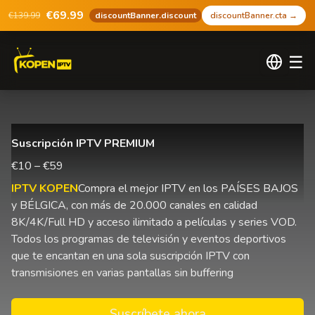
€69.99
€139.99
discountBanner.discount
discountBanner.cta
→
☰
Suscripción IPTV PREMIUM
€10 – €59
IPTV KOPEN
Compra el mejor IPTV en los PAÍSES BAJOS
y BÉLGICA, con más de 20.000 canales en calidad
8K/4K/Full HD y acceso ilimitado a películas y series VOD.
Todos los programas de televisión y eventos deportivos
que te encantan en una sola suscripción IPTV con
transmisiones en varias pantallas sin buffering
Suscríbete ahora