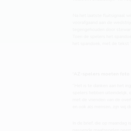
Na het laatste fluitsignaal
voorafgaand aan de wedstrij
tegengehouden door steward
Toen de spelers het spandoe
het spandoek, met de tekst ‘
'AZ-spelers moeten foto
“Het is te danken aan het ing
spelers hebben uiteindelijk,
met de vrienden van de overl
en ook als mensen, zijn wij d
In de brief, die op maandag 
passende maatregelen neemt