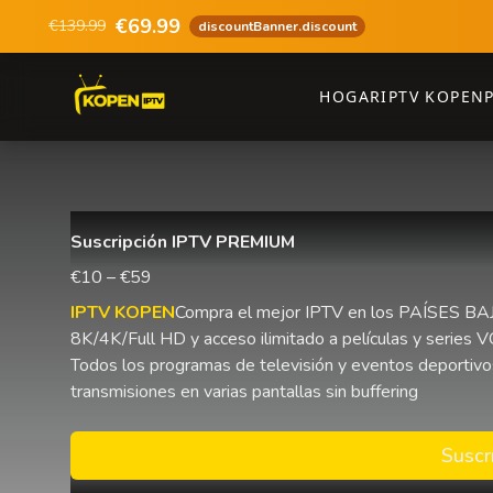
€69.99
€139.99
discountBanner.discount
HOGAR
IPTV KOPEN
Suscripción IPTV PREMIUM
€10 – €59
IPTV KOPEN
Compra el mejor IPTV en los PAÍSES BAJ
8K/4K/Full HD y acceso ilimitado a películas y series 
Todos los programas de televisión y eventos deportivo
transmisiones en varias pantallas sin buffering
Suscr