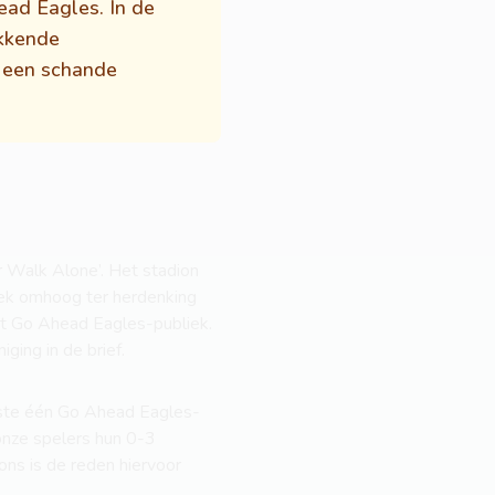
ead Eagles. In de
okkende
r een schande
r Walk Alone’. Het stadion
oek omhoog ter herdenking
et Go Ahead Eagles-publiek.
ging in de brief.
nste één Go Ahead Eagles-
 onze spelers hun 0-3
ons is de reden hiervoor