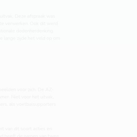
 uitvak. Deze afspraak was
 te verwerken. Ook dit werd
tionale dodenherdenking.
 lange zijde het veld op om
 beelden voor zich. De AZ-
er. Niet voor het uitvak,
ers, als voetbalsupporters
t van dit soort acties en
ad heeft de namen van twee