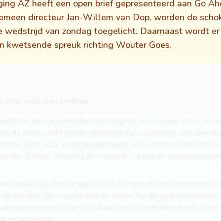
ging AZ heeft een open brief gepresenteerd aan Go Ah
algemeen directeur Jan-Willem van Dop, worden de sch
e wedstrijd van zondag toegelicht. Daarnaast wordt e
en kwetsende spreuk richting Wouter Goes.
n Onacceptabel Gedrag
dachtenis aan de overleden fan, zong het AZ-publiek ‘You’ll Neve
dens de eerste helft hielden tientallen AZ-supporters een spand
rter. Deze actie werd gewaardeerd, zelfs door een deel van h
eerde: ‘Wouter (Goes) is de volgende’,” aldus de supportersvereni
ze spelers slachtoffer van racistische opmerkingen door ten mi
; de beelden zijn overal online te vinden. Na de wedstrijd wilden
itvak, maar stewards van Go Ahead Eagles verhinderden dit. Voor 
gt de vereniging.