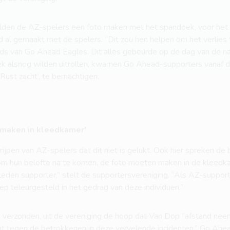
 wilden de AZ-spelers een foto maken met het spandoek, voor het
d al gemaakt met de spelers. “Dit zou hen helpen om het verlies
s van Go Ahead Eagles. Dit alles gebeurde op de dag van de na
k alsnog wilden uitrollen, kwamen Go Ahead-supporters vanaf de
Rust zacht’, te bemachtigen.
 maken in kleedkamer'
rijpen van AZ-spelers dat dit niet is gelukt. Ook hier spreken de
 om hun belofte na te komen, de foto moeten maken in de kleedkam
eden supporter,” stelt de supportersvereniging. “Als AZ-support
iep teleurgesteld in het gedrag van deze individuen.”
is verzonden, uit de vereniging de hoop dat Van Dop “afstand neem
 tegen de betrokkenen in deze vervelende incidenten.” Go Ahe