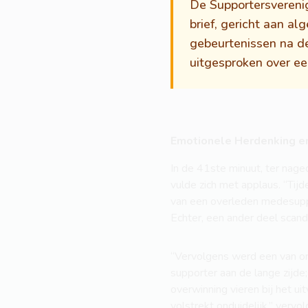
De Supportersvereni
brief, gericht aan 
gebeurtenissen na d
uitgesproken over e
Emotionele Herdenking e
In de 41ste minuut, ter nage
vulde zich met applaus. “Tij
van een overleden medesuppo
Echter, een ander deel scand
“Vervolgens werd een van on
supporter aan de lange zijde
overwinning vieren bij het u
volstrekt onduidelijk,” vervol