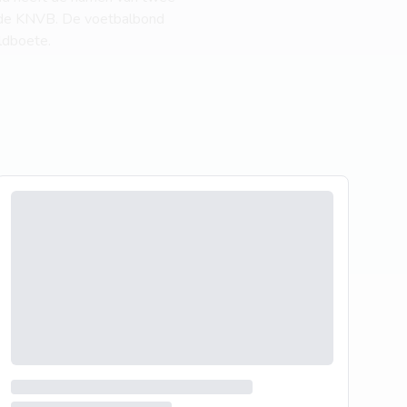
an de KNVB. De voetbalbond
ldboete.