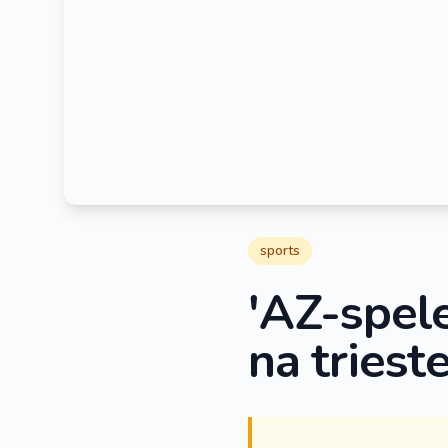
sports
'AZ-spel
na triest