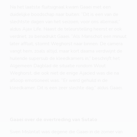
Na het laatste fluitsignaal kwam Gaaei met een
duidelijke boodschap naar buiten: “Dit is een van de
slechtste dagen van het seizoen, voor ons allemaal,”
aldus Ajax Life. Naast de teleurstelling heerst er ook
verdriet, zo benadrukt Gaaei. “Als Manschot een minuut
later affluit, stormt Weghorst naar binnen. De camera
vangt hem, zoals altijd, maar kort daarna verdwijnt de
huilende supersub de kleedkamers in,” beschrijft het
Algemeen Dagblad de situatie rondom Wout
Weghorst, die ook niet de enige Ajacied was die na
afloop emotioneel was. “Er werd gehuild in de
kleedkamer. Dit is een zeer slechte dag,” aldus Gaaei.
Gaaei over de overtreding van Sutalo
Sven Mislintat was degene die Gaaei in de zomer van