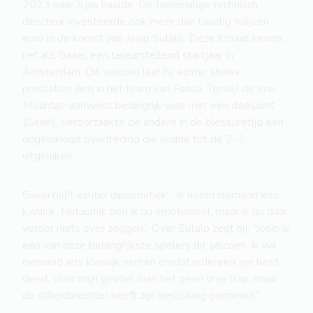
2023 naar Ajax haalde. De toenmalige technisch
directeur investeerde ook meer dan twintig miljoen
euro in de komst van Josip Sutalo. Deze Kroaat kende,
net als Gaaei, een teleurstellend startjaar in
Amsterdam. Dit seizoen laat hij echter sterke
prestaties zien in het team van Farioli. Terwijl de ene
Mislintat-aanwinst belangrijk was met een doelpunt
(Gaaei), veroorzaakte de andere in de blessuretijd een
ongelukkige overtreding die leidde tot de 2-2
uitgelijken.
Gaaei blijft echter diplomatiek: “Ik neem niemand iets
kwalijk. Natuurlijk ben ik nu emotioneel, maar ik ga daar
verder niets over zeggen.” Over Sutalo zegt hij: “Josip is
een van onze belangrijkste spelers dit seizoen. Ik wil
niemand iets kwalijk nemen omdat iedereen zijn best
deed. Voor mijn gevoel was het geen vrije trap, maar
de scheidsrechter heeft zijn beslissing genomen.”