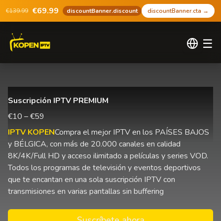
€69.99
€139.99
discountBanner.discount
discountBanner.cta
→
☰
Suscripción IPTV PREMIUM
€10 – €59
IPTV KOPEN
Compra el mejor IPTV en los PAÍSES BAJOS
y BÉLGICA, con más de 20.000 canales en calidad
8K/4K/Full HD y acceso ilimitado a películas y series VOD.
Todos los programas de televisión y eventos deportivos
que te encantan en una sola suscripción IPTV con
transmisiones en varias pantallas sin buffering
Suscríbete ahora