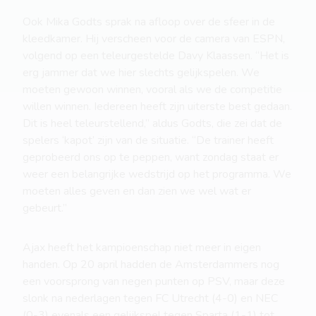
Ook Mika Godts sprak na afloop over de sfeer in de
kleedkamer. Hij verscheen voor de camera van ESPN,
volgend op een teleurgestelde Davy Klaassen. “Het is
erg jammer dat we hier slechts gelijkspelen. We
moeten gewoon winnen, vooral als we de competitie
willen winnen. Iedereen heeft zijn uiterste best gedaan.
Dit is heel teleurstellend,” aldus Godts, die zei dat de
spelers ‘kapot’ zijn van de situatie. “De trainer heeft
geprobeerd ons op te peppen, want zondag staat er
weer een belangrijke wedstrijd op het programma. We
moeten alles geven en dan zien we wel wat er
gebeurt.”
Ajax heeft het kampioenschap niet meer in eigen
handen. Op 20 april hadden de Amsterdammers nog
een voorsprong van negen punten op PSV, maar deze
slonk na nederlagen tegen FC Utrecht (4-0) en NEC
(0-3) evenals een gelijkspel tegen Sparta (1-1) tot