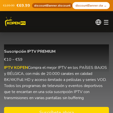
€69.99
€139.99
discountBanner.discount
discountBanner.cta
→
☰
Suscripción IPTV PREMIUM
€10 – €59
IPTV KOPEN
Compra el mejor IPTV en los PAÍSES BAJOS
y BÉLGICA, con más de 20.000 canales en calidad
8K/4K/Full HD y acceso ilimitado a películas y series VOD.
Todos los programas de televisión y eventos deportivos
que te encantan en una sola suscripción IPTV con
transmisiones en varias pantallas sin buffering
Suscríbete ahora