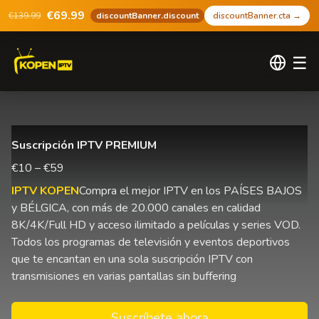
€69.99
€139.99
discountBanner.discount
discountBanner.cta
→
☰
Suscripción IPTV PREMIUM
€10 – €59
IPTV KOPEN
Compra el mejor IPTV en los PAÍSES BAJOS
y BÉLGICA, con más de 20.000 canales en calidad
8K/4K/Full HD y acceso ilimitado a películas y series VOD.
Todos los programas de televisión y eventos deportivos
que te encantan en una sola suscripción IPTV con
transmisiones en varias pantallas sin buffering
Suscríbete ahora