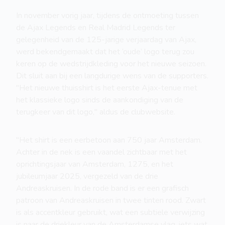
In november vorig jaar, tijdens de ontmoeting tussen
de Ajax Legends en Real Madrid Legends ter
gelegenheid van de 125-jarige verjaardag van Ajax,
werd bekendgemaakt dat het ‘oude’ logo terug zou
keren op de wedstrijdkleding voor het nieuwe seizoen.
Dit sluit aan bij een langdurige wens van de supporters.
"Het nieuwe thuisshirt is het eerste Ajax-tenue met
het klassieke logo sinds de aankondiging van de
terugkeer van dit logo," aldus de clubwebsite.
"Het shirt is een eerbetoon aan 750 jaar Amsterdam.
Achter in de nek is een vaandel zichtbaar met het
oprichtingsjaar van Amsterdam, 1275, en het
jubileumjaar 2025, vergezeld van de drie
Andreaskruisen. In de rode band is er een grafisch
patroon van Andreaskruisen in twee tinten rood. Zwart
is als accentkleur gebruikt, wat een subtiele verwijzing
is naar de driekleur van de Amsterdamse vlag, iets wat