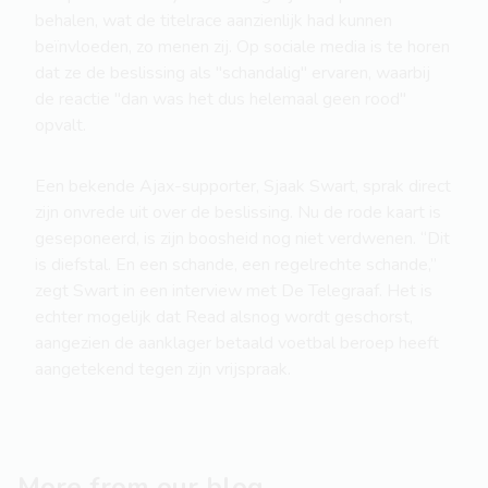
behalen, wat de titelrace aanzienlijk had kunnen
beïnvloeden, zo menen zij. Op sociale media is te horen
dat ze de beslissing als "schandalig" ervaren, waarbij
de reactie "dan was het dus helemaal geen rood"
opvalt.
Een bekende Ajax-supporter, Sjaak Swart, sprak direct
zijn onvrede uit over de beslissing. Nu de rode kaart is
geseponeerd, is zijn boosheid nog niet verdwenen. “Dit
is diefstal. En een schande, een regelrechte schande,”
zegt Swart in een interview met De Telegraaf. Het is
echter mogelijk dat Read alsnog wordt geschorst,
aangezien de aanklager betaald voetbal beroep heeft
aangetekend tegen zijn vrijspraak.
More from our blog