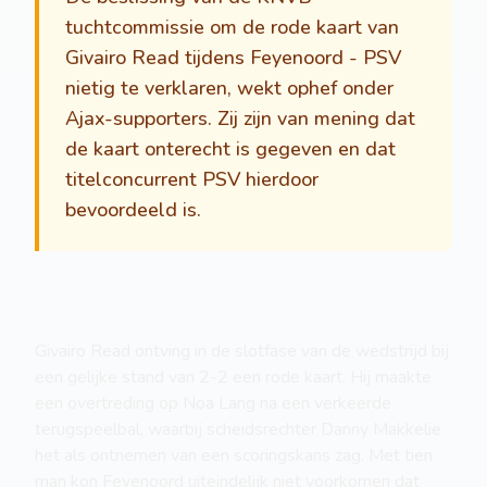
tuchtcommissie om de rode kaart van
Givairo Read tijdens Feyenoord - PSV
nietig te verklaren, wekt ophef onder
Ajax-supporters. Zij zijn van mening dat
de kaart onterecht is gegeven en dat
titelconcurrent PSV hierdoor
bevoordeeld is.
Givairo Read ontving in de slotfase van de wedstrijd bij
een gelijke stand van 2-2 een rode kaart. Hij maakte
een overtreding op Noa Lang na een verkeerde
terugspeelbal, waarbij scheidsrechter Danny Makkelie
het als ontnemen van een scoringskans zag. Met tien
man kon Feyenoord uiteindelijk niet voorkomen dat