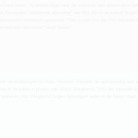
het hele team. Hij leidde Ajax naar de winst en niet alleen door he
eek Spaan een ‘vloeiende aanname’ van Fitz-Jim in de kraker teg
denvelder wederom geroemd. "Het is een feit dat Fitz-Jim met 
en met één aanname," zegt Spaan.
er veranderingen bij Ajax. Hoewel Sneijder de spitspositie niet 
ey in de basis in plaats van Wout Weghorst. "Fitz-Jim beschikt 
anceren. Als Weghorst tegen Groningen weer in de basis staat, d