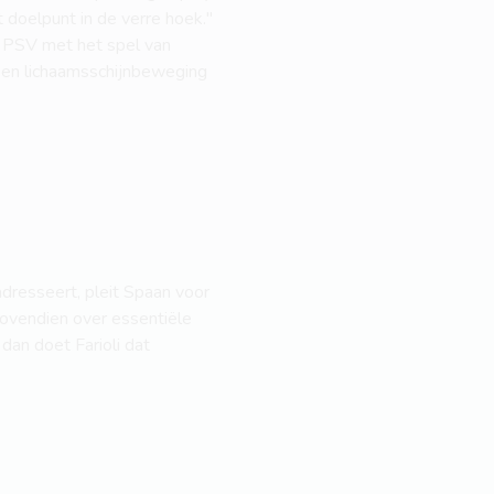
t doelpunt in de verre hoek."
en PSV met het spel van
een lichaamsschijnbeweging
adresseert, pleit Spaan voor
bovendien over essentiële
an doet Farioli dat