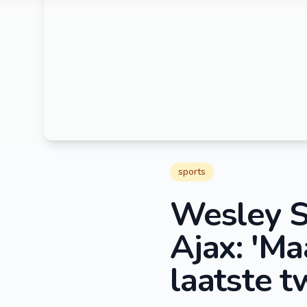
sports
Wesley Sn
Ajax: 'Ma
laatste t