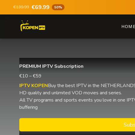
€69.99
€139.99
50%
HOM
PREMIUM IPTV Subscription
€10 – €59
IPTV KOPEN
Buy the best IPTV in the NETHERLANDS 
HD quality and unlimited VOD movies and series.
All TV programs and sports events you love in one IPTV
buffering
Subs