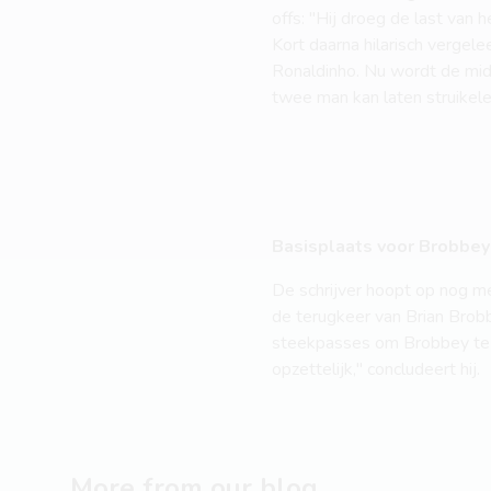
offs: "Hij droeg de last van 
Kort daarna hilarisch vergel
Ronaldinho. Nu wordt de mid
twee man kan laten struikel
Basisplaats voor Brobbey
De schrijver hoopt op nog me
de terugkeer van Brian Brobb
steekpasses om Brobbey te l
opzettelijk," concludeert hij.
More from our blog