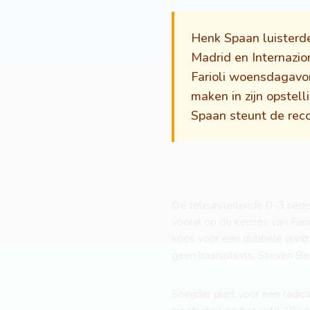
Henk Spaan luisterde
Madrid en Internazi
Farioli woensdagavo
maken in zijn opstell
Spaan steunt de recor
De teleurstellende 0-3 nede
vooral op de keuzes van Fari
koos voor een dubbele cont
geen basisplaats, Steven Ber
Sneijder pleit voor een radic