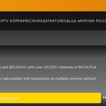
E
IPTV KOPEN
PRICING
FAQS
FEATURES
REFUND POLI
BLOG
▾
and BELGIUM, with over 20,000+ channels in 8K/4K/Full
 subscription with broadcasts on multiple screens without
M
cribe now