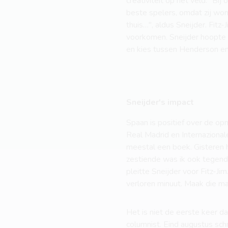
creativiteit op het veld. "Bi
beste spelers, omdat zij won
thuis…", aldus Sneijder. Fit
voorkomen. Sneijder hoopte h
en kies tussen Henderson en
Sneijder's impact
Spaan is positief over de op
Real Madrid en Internazionale
meestal een boek. Gisteren 
zestiende was ik ook tegendr
pleitte Sneijder voor Fitz-Jim
verloren minuut. Maak die ma
Het is niet de eerste keer da
columnist. Eind augustus sch