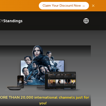
Claim Your Discount Now
→
Standings
CY
ORE THAN 20,000 international channels just for
you!