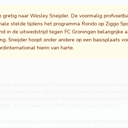
 gretig naar Wesley Sneijder. De voormalig profvoetba
onale stelde tijdens het programma Rondo op Ziggo Sp
nd in de uitwedstrijd tegen FC Groningen belangrijke
ing. Sneijder hoopt onder andere op een basisplaats voo
dinternational hierin van harte.
rlaag van Ajax tegen NEC kwam maandagavond aan bod in Rondo. S
oli. De Italiaan stelde afgelopen zondag onder andere Daniele Ru
role op middenveld met Jordan Henderson en Davy Klaassen. Bo
ghuis, die doorgaans vanaf rechts speelt, kreeg de voorkeur.
ale verandering bij Ajax. De recordinternational van het Nederland