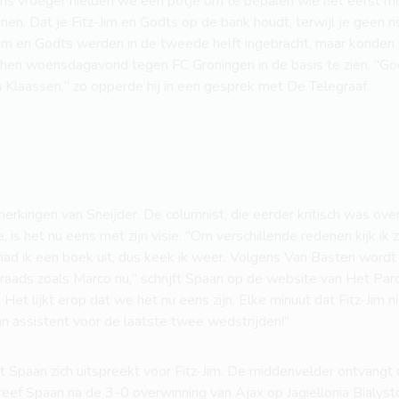
j ons vroeger hielden we een potje om te bepalen wie het eerst mo
nen. Dat je Fitz-Jim en Godts op de bank houdt, terwijl je geen r
z-Jim en Godts werden in de tweede helft ingebracht, maar konden
en woensdagavond tegen FC Groningen in de basis te zien. "Godts
 Klaassen," zo opperde hij in een gesprek met De Telegraaf.
merkingen van Sneijder. De columnist, die eerder kritisch was ove
, is het nu eens met zijn visie. "Om verschillende redenen kijk ik 
had ik een boek uit, dus keek ik weer. Volgens Van Basten wordt
aads zoals Marco nu," schrijft Spaan op de website van Het Paroo
. Het lijkt erop dat we het nu eens zijn. Elke minuut dat Fitz-Jim 
n assistent voor de laatste twee wedstrijden!"
t Spaan zich uitspreekt voor Fitz-Jim. De middenvelder ontvangt d
reef Spaan na de 3-0 overwinning van Ajax op Jagiellonia Bialys