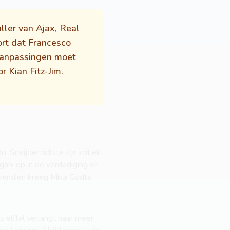
ller van Ajax, Real
ort dat Francesco
 aanpassingen moet
r Kian Fitz-Jim.
neijder richtte zijn kritiek
gani op in de verdediging en
vendien kreeg Mika Godts
s elftal verlangt naar meer