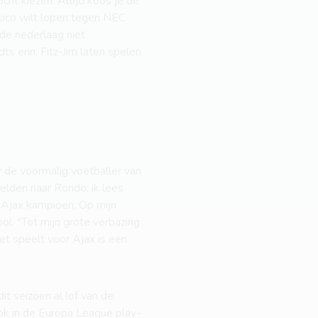
cht kiezen. Altijd koos je de
isico wilt lopen tegen NEC
 de nederlaag niet
 erin, Fitz-Jim laten spelen
r de voormalig voetballer van
zelden naar Rondo; ik lees
 Ajax kampioen. Op mijn
l. "Tot mijn grote verbazing
niet speelt voor Ajax is een
it seizoen al lof van de
tok in de Europa League play-