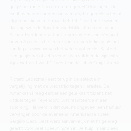
gelijkspel moest accepteren tegen FC Groningen. De
Eindhovenaren hadden hun wedstrijd tegen Heracles al
afgerond, die ze met maar liefst 4-1 wisten te winnen
dankzij twee doelpunten van Malik Tillman en Ismael
Saibari. Hierdoor staat het team van Bosz nu één punt
boven Ajax en is het zeker van titelverdediging als het
zondag als winnaar van het veld stapt in Het Kasteel.
Een gelijkspel of zelfs verlies kan voldoende zijn, mits
Ajax niet wint van FC Twente in de Johan Cruijff ArenA.
Richard Ledezma keert terug in de selectie in
vergelijking met de wedstrijd tegen Heracles. De
Amerikaan kreeg eerder een gele kaart tijdens het
uitduel tegen Feyenoord, wat resulteerde in een
schorsing. Hij werd in dat duel na ongeveer een half uur
vervangen door de eveneens Amerikaanse speler
Sergiño Dest. Dest werd aanvankelijk niet fit genoeg
geacht voor veel speelminuten in De Kuip, maar bleek