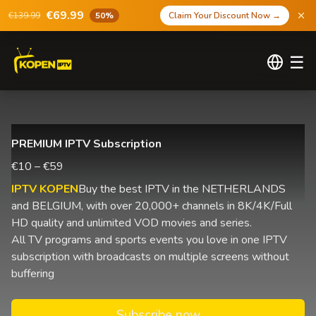
€69.99
€139.99
50%
Claim Your Discount Now
→
☰
PREMIUM IPTV Subscription
€10 – €59
IPTV KOPEN
Buy the best IPTV in the NETHERLANDS
and BELGIUM, with over 20,000+ channels in 8K/4K/Full
HD quality and unlimited VOD movies and series.
All TV programs and sports events you love in one IPTV
subscription with broadcasts on multiple screens without
buffering
Subscribe now