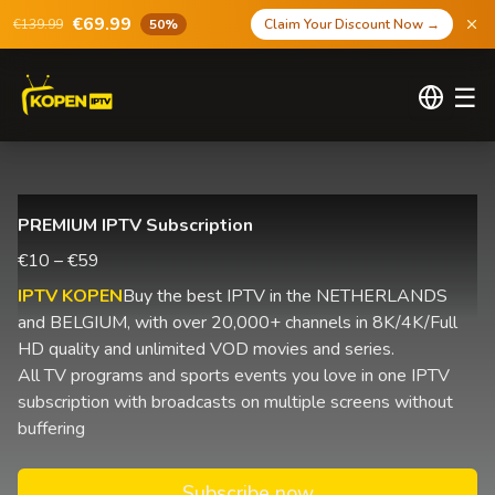
€69.99
€139.99
50%
Claim Your Discount Now
→
☰
PREMIUM IPTV Subscription
€10 – €59
IPTV KOPEN
Buy the best IPTV in the NETHERLANDS
and BELGIUM, with over 20,000+ channels in 8K/4K/Full
HD quality and unlimited VOD movies and series.
All TV programs and sports events you love in one IPTV
subscription with broadcasts on multiple screens without
buffering
Subscribe now