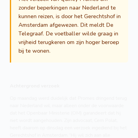
zonder beperkingen naar Nederland te
kunnen reizen, is door het Gerechtshof in
Amsterdam afgewezen. Dit meldt De
Telegraaf. De voetballer wilde graag in
vrijheid terugkeren om zijn hoger beroep
bij te wonen.
Achtergrond verzoek
Op maandag werd duidelijk dat Promes dringend terug
naar Nederland wil, maar alleen onder de voorwaarde
dat het Openbaar Ministerie (OM) garandeert dat hij
niet wordt aangehouden. Zijn advocaat, Cem Polat,
heeft daarom op dinsdag een verzoek ingediend bij het
Gerechtshof in Amsterdam. 'Hij wil zich aan alle