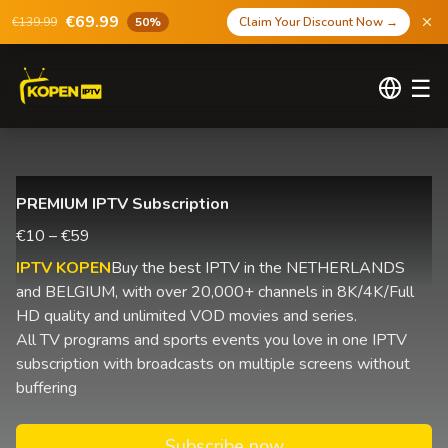
€69.99
€139.99
50%
Claim Your Discount Now
→
☰
PREMIUM IPTV Subscription
€10 – €59
IPTV KOPEN
Buy the best IPTV in the NETHERLANDS
and BELGIUM, with over 20,000+ channels in 8K/4K/Full
HD quality and unlimited VOD movies and series.
All TV programs and sports events you love in one IPTV
subscription with broadcasts on multiple screens without
buffering
Subscribe now