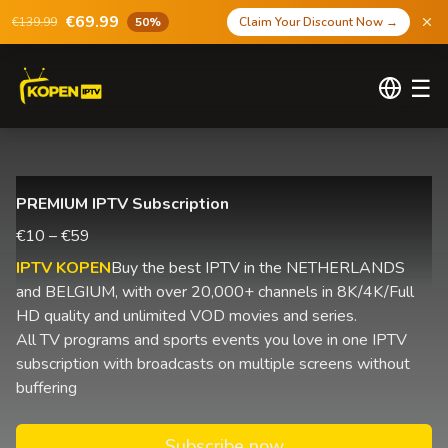
€69.99
€139.99
50%
Claim Your Discount Now
→
☰
PREMIUM IPTV Subscription
€10 – €59
IPTV KOPEN
Buy the best IPTV in the NETHERLANDS
and BELGIUM, with over 20,000+ channels in 8K/4K/Full
HD quality and unlimited VOD movies and series.
All TV programs and sports events you love in one IPTV
subscription with broadcasts on multiple screens without
buffering
Subscribe now