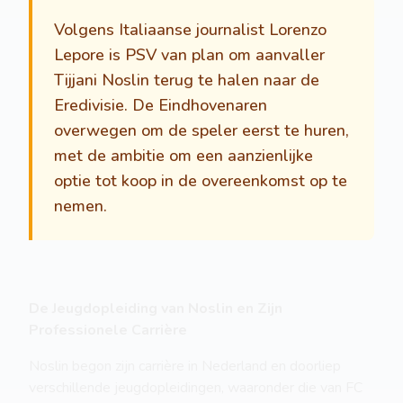
Volgens Italiaanse journalist Lorenzo
Lepore is PSV van plan om aanvaller
Tijjani Noslin terug te halen naar de
Eredivisie. De Eindhovenaren
overwegen om de speler eerst te huren,
met de ambitie om een aanzienlijke
optie tot koop in de overeenkomst op te
nemen.
De Jeugdopleiding van Noslin en Zijn
Professionele Carrière
Noslin begon zijn carrière in Nederland en doorliep
verschillende jeugdopleidingen, waaronder die van FC