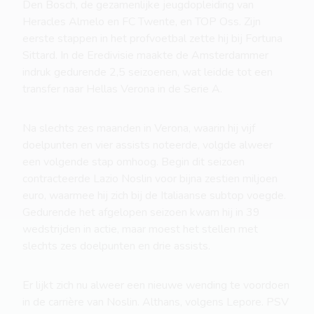
Den Bosch, de gezamenlijke jeugdopleiding van
Heracles Almelo en FC Twente, en TOP Oss. Zijn
eerste stappen in het profvoetbal zette hij bij Fortuna
Sittard. In de Eredivisie maakte de Amsterdammer
indruk gedurende 2,5 seizoenen, wat leidde tot een
transfer naar Hellas Verona in de Serie A.
Na slechts zes maanden in Verona, waarin hij vijf
doelpunten en vier assists noteerde, volgde alweer
een volgende stap omhoog. Begin dit seizoen
contracteerde Lazio Noslin voor bijna zestien miljoen
euro, waarmee hij zich bij de Italiaanse subtop voegde.
Gedurende het afgelopen seizoen kwam hij in 39
wedstrijden in actie, maar moest het stellen met
slechts zes doelpunten en drie assists.
Er lijkt zich nu alweer een nieuwe wending te voordoen
in de carrière van Noslin. Althans, volgens Lepore. PSV