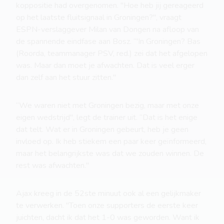
koppositie had overgenomen. ''Hoe heb jij gereageerd
op het laatste fluitsignaal in Groningen?'', vraagt
ESPN-verslaggever Milan van Dongen na afloop van
de spannende eindfase aan Bosz. “'In Groningen? Bas
(Roorda, teammanager PSV, red.) zei dat het afgelopen
was. Maar dan moet je afwachten. Dat is veel erger
dan zelf aan het stuur zitten.''
“We waren niet met Groningen bezig, maar met onze
eigen wedstrijd", legt de trainer uit. “Dat is het enige
dat telt. Wat er in Groningen gebeurt, heb je geen
invloed op. Ik heb stiekem een paar keer geïnformeerd,
maar het belangrijkste was dat we zouden winnen. De
rest was afwachten.''
Ajax kreeg in de 52ste minuut ook al een gelijkmaker
te verwerken. ''Toen onze supporters de eerste keer
juichten, dacht ik dat het 1-0 was geworden. Want ik