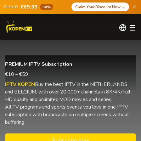
€69.99
€139.99
50%
Claim Your Discount Now
→
☰
PREMIUM IPTV Subscription
€10 – €59
IPTV KOPEN
Buy the best IPTV in the NETHERLANDS
and BELGIUM, with over 20,000+ channels in 8K/4K/Full
HD quality and unlimited VOD movies and series.
All TV programs and sports events you love in one IPTV
subscription with broadcasts on multiple screens without
buffering
Subscribe now