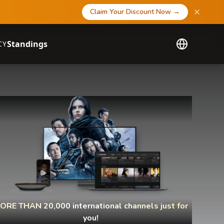
Claim Your Discount Now
→
Standings
CY
ORE THAN 20,000 international channels just for
you!