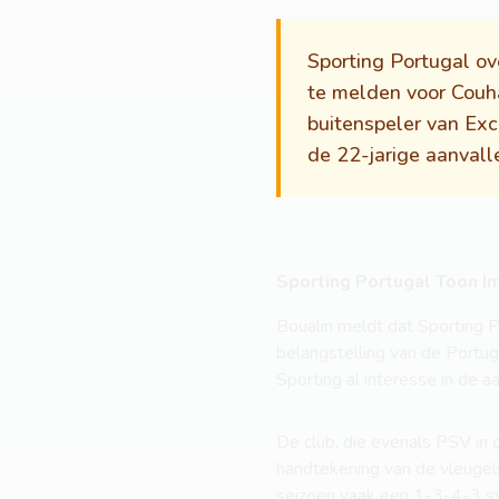
Sporting Portugal o
te melden voor Couh
buitenspeler van Exc
de 22-jarige aanvall
Sporting Portugal Toon In
Boualin meldt dat Sporting Po
belangstelling van de Portug
Sporting al interesse in de 
De club, die evenals PSV in 
handtekening van de vleugels
seizoen vaak een 1-3-4-3 sy