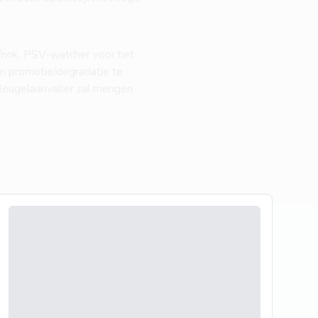
frink, PSV-watcher voor het
m promotie/degradatie te
vleugelaanvaller zal mengen.