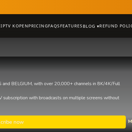
E
IPTV KOPEN
PRICING
FAQS
FEATURES
REFUND POLI
BLOG
▾
and BELGIUM, with over 20,000+ channels in 8K/4K/Full
 subscription with broadcasts on multiple screens without
M
cribe now