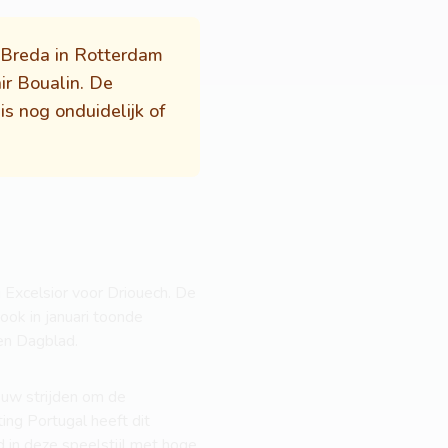
 Breda in Rotterdam
ir Boualin. De
s nog onduidelijk of
j Excelsior voor Driouech. De
ook in januari toonde
een Dagblad.
euw strijden om de
ing Portugal heeft dit
in deze speelstijl met hoge