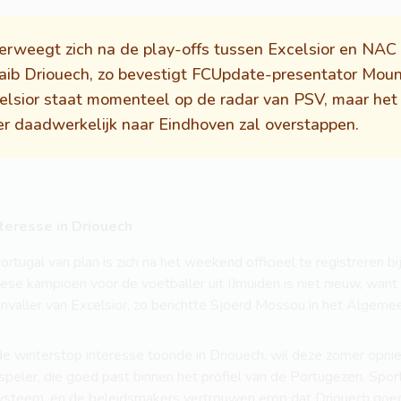
verweegt zich na de play-offs tussen Excelsior en NAC
aib Driouech, zo bevestigt FCUpdate-presentator Moun
elsior staat momenteel op de radar van PSV, maar het i
er daadwerkelijk naar Eindhoven zal overstappen.
teresse in Driouech
rtugal van plan is zich na het weekend officieel te registreren bi
ese kampioen voor de voetballer uit IJmuiden is niet nieuw, want 
aanvaller van Excelsior, zo berichtte Sjoerd Mossou in het Algem
de winterstop interesse toonde in Driouech, wil deze zomer opni
peler, die goed past binnen het profiel van de Portugezen. Sport
steem, en de beleidsmakers vertrouwen erop dat Driouech goed 