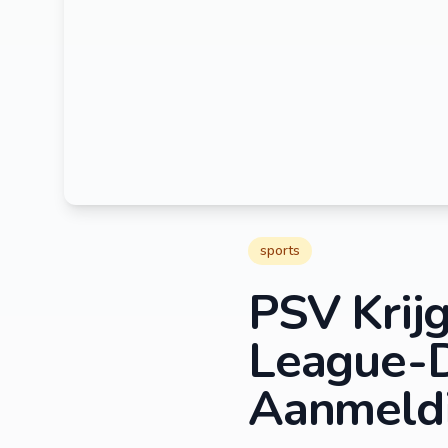
sports
PSV Krij
League-
Aanmeldi