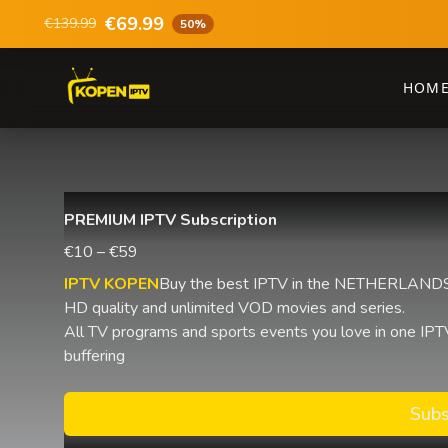
€69.99
€139.99
50%
HOM
PREMIUM IPTV Subscription
€10 – €59
IPTV KOPEN
Buy the best IPTV in the NETHERLANDS 
HD quality and unlimited VOD movies and series.
All TV programs and sports events you love in one IPTV
buffering
Subs