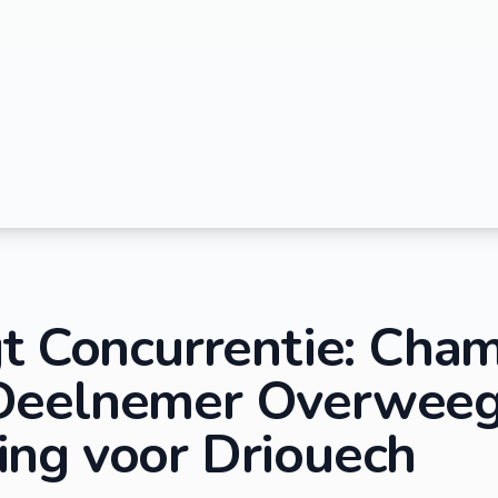
gt Concurrentie: Cha
Deelnemer Overweeg
ng voor Driouech