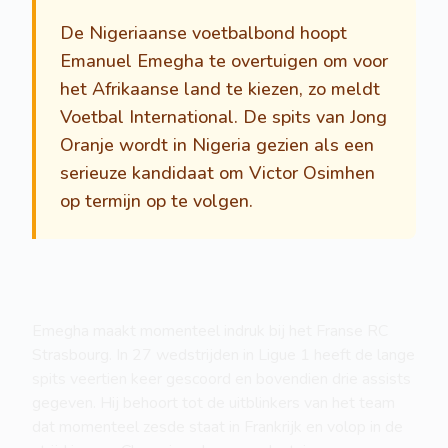
De Nigeriaanse voetbalbond hoopt
Emanuel Emegha te overtuigen om voor
het Afrikaanse land te kiezen, zo meldt
Voetbal International. De spits van Jong
Oranje wordt in Nigeria gezien als een
serieuze kandidaat om Victor Osimhen
op termijn op te volgen.
Emegha maakt momenteel indruk bij het Franse RC
Strasbourg. In 27 wedstrijden in Ligue 1 heeft de lange
spits veertien keer gescoord en bovendien drie assists
gegeven. Hij behoort tot de uitblinkers van het team
dat momenteel zesde staat in Frankrijk en volop in de