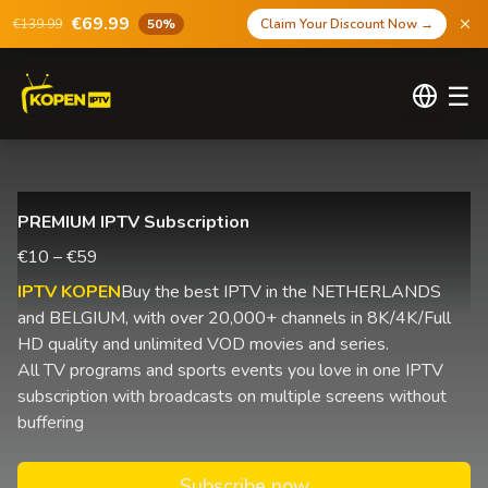
€69.99
€139.99
50%
Claim Your Discount Now
→
☰
PREMIUM IPTV Subscription
€10 – €59
IPTV KOPEN
Buy the best IPTV in the NETHERLANDS
and BELGIUM, with over 20,000+ channels in 8K/4K/Full
HD quality and unlimited VOD movies and series.
All TV programs and sports events you love in one IPTV
subscription with broadcasts on multiple screens without
buffering
Subscribe now