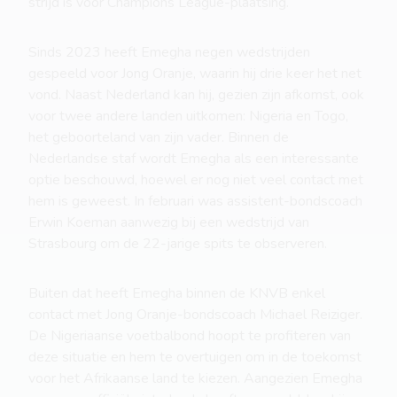
strijd is voor Champions League-plaatsing.
Sinds 2023 heeft Emegha negen wedstrijden
gespeeld voor Jong Oranje, waarin hij drie keer het net
vond. Naast Nederland kan hij, gezien zijn afkomst, ook
voor twee andere landen uitkomen: Nigeria en Togo,
het geboorteland van zijn vader. Binnen de
Nederlandse staf wordt Emegha als een interessante
optie beschouwd, hoewel er nog niet veel contact met
hem is geweest. In februari was assistent-bondscoach
Erwin Koeman aanwezig bij een wedstrijd van
Strasbourg om de 22-jarige spits te observeren.
Buiten dat heeft Emegha binnen de KNVB enkel
contact met Jong Oranje-bondscoach Michael Reiziger.
De Nigeriaanse voetbalbond hoopt te profiteren van
deze situatie en hem te overtuigen om in de toekomst
voor het Afrikaanse land te kiezen. Aangezien Emegha