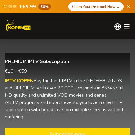
€69.99
€139.99
50%
Claim Your Discount Now
→
☰
PREMIUM IPTV Subscription
€10 – €59
IPTV KOPEN
Buy the best IPTV in the NETHERLANDS
and BELGIUM, with over 20,000+ channels in 8K/4K/Full
HD quality and unlimited VOD movies and series.
All TV programs and sports events you love in one IPTV
subscription with broadcasts on multiple screens without
buffering
Subscribe now