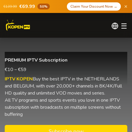
€69.99
€139.99
50%
Claim Your Discount Now
→
☰
PREMIUM IPTV Subscription
€10 – €59
IPTV KOPEN
Buy the best IPTV in the NETHERLANDS
and BELGIUM, with over 20,000+ channels in 8K/4K/Full
HD quality and unlimited VOD movies and series.
All TV programs and sports events you love in one IPTV
subscription with broadcasts on multiple screens without
buffering
Subscribe now