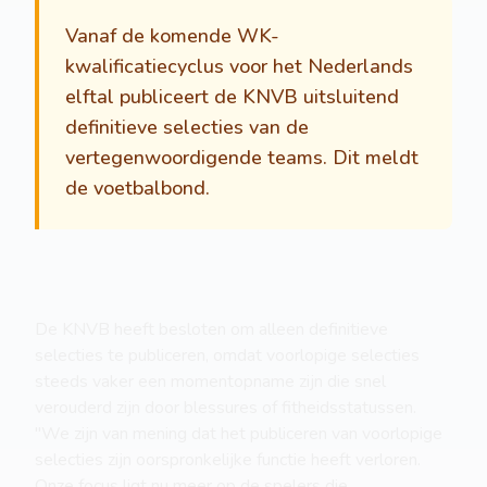
Vanaf de komende WK-
kwalificatiecyclus voor het Nederlands
elftal publiceert de KNVB uitsluitend
definitieve selecties van de
vertegenwoordigende teams. Dit meldt
de voetbalbond.
De KNVB heeft besloten om alleen definitieve
selecties te publiceren, omdat voorlopige selecties
steeds vaker een momentopname zijn die snel
verouderd zijn door blessures of fitheidsstatussen.
"We zijn van mening dat het publiceren van voorlopige
selecties zijn oorspronkelijke functie heeft verloren.
Onze focus ligt nu meer op de spelers die