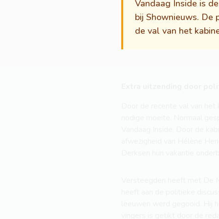
Vandaag Inside is d
bij Shownieuws. De p
de val van het kabine
Extra uitzending door pol
Door de recente val van het 
nodige moeite. Normaal gesp
Vandaag Inside. Door de kab
afwezigheid van Hélène Hend
Derksen hun vakantie onderb
Versteegden heeft met De Mo
heeft aan de politieke disc
leeuwen werd gegooid. Hij he
vingers is getikt door de re