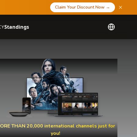
Claim Your Discount Now
→
Standings
CY
ORE THAN 20,000 international channels just for
you!