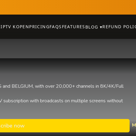
E
IPTV KOPEN
PRICING
FAQS
FEATURES
REFUND POLI
BLOG
▾
and BELGIUM, with over 20,000+ channels in 8K/4K/Full
 subscription with broadcasts on multiple screens without
M
cribe now