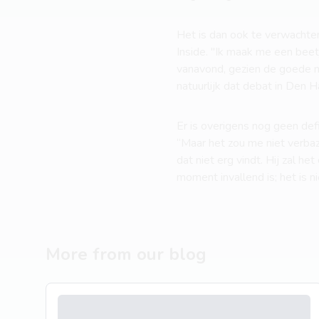
Het is dan ook te verwacht
Inside. "Ik maak me een beet
vanavond, gezien de goede m
natuurlijk dat debat in Den 
Er is overigens nog geen def
“Maar het zou me niet verbaz
dat niet erg vindt. Hij zal he
moment invallend is; het is ni
More from our blog