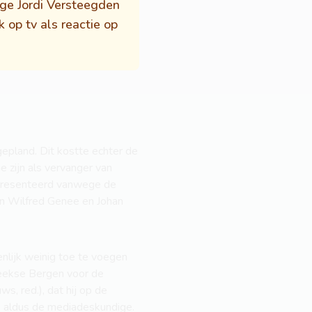
ge Jordi Versteegden
op tv als reactie op
gepland. Dit kostte echter de
 zijn als vervanger van
gepresenteerd vanwege de
en Wilfred Genee en Johan
nlijk weinig toe te voegen
Beekse Bergen voor de
, red.), dat hij op de
", aldus de mediadeskundige.