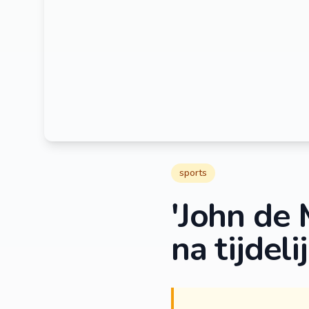
sports
'John de
na tijdel