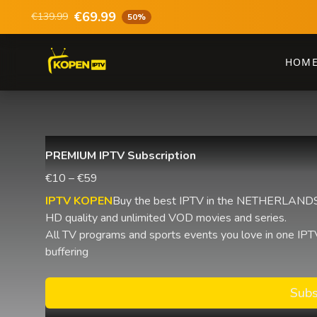
€69.99
€139.99
50%
HOM
PREMIUM IPTV Subscription
€10 – €59
IPTV KOPEN
Buy the best IPTV in the NETHERLANDS 
HD quality and unlimited VOD movies and series.
All TV programs and sports events you love in one IPTV
buffering
Subs