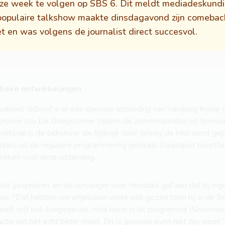
eze week te volgen op SBS 6. Dit meldt mediadeskundi
opulaire talkshow maakte dinsdagavond zijn comeback 
t en was volgens de journalist direct succesvol.
itieke ontwikkelingen
kabinet-Schoof is er een speciale uitzending van Vandaag Inside 
roken zou De Oranjezomer tijdens de zomermaanden op televisie
inetsval is de talkshow, die tijdelijk door Johnny de Mol werd 
riks, uit de reguliere programmering gehaald. Daarnaast moest
reken voor deze uitzending.
l gesproken, en de vervanger voor Hendriks gaf aan dat hij eige
ussie. "Dat hebben we afgelopen week ook gezien toen hij in de 
eft zelf ook toegegeven, nota bene in dit programma (Shownieuws
dactie dat het echt beter moet. Dit is gewoon even niet zijn week