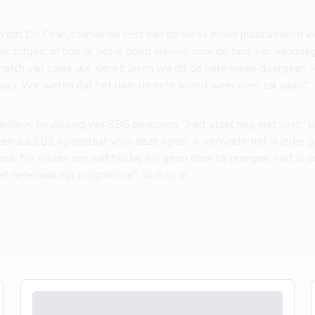
en dat De Oranjezomer de rest van de week moet plaatsmaken 
je zorgen, of nou ja, het is goed nieuws voor de fans van Vandaag
atch van twee uur, denkt: laten we dit de hele week doorgaan. M
Haag. We weten dat het daar de hele avond weer over zal gaan."
initieve beslissing van SBS genomen. "Het staat nog niet vast,”
en als SBS openstaat voor deze optie. Ik verwacht het in ieder g
t ook fijn vinden om wat tijd bij zijn gezin door te brengen. Het is 
et helemaal zijn programma", sluit hij af.