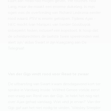
kaart aan Read had mogen geven. 'He touches Noa
Lang, maar die maakt een enorme duikeling. In mijn
ogen was de overtreding van Richard Ledezma eerder
rood waard. PSV is enorm geholpen. Tijdens Ajax -
NEC mocht Ivan Marquez van Serder Gözübuÿük
onbeperkt foulen, inclusief een kopstoot. Ik hoop dat
de scheidsrechters de laatste twee speelronden wel
alert zijn,' aldus Swart in zijn klaagzang aan De
Telegraaf.
Van der Gijp vindt rood voor Read te zwaar
De uitbarsting van Swart kwam dinsdagavond kort ter
sprake in Vandaag Inside. Wilfred Genee stelde eerst
een vraag aan René van der Gijp. ‘Je hebt het nog niet
over Ajax gehad vandaag. Wat vind je ervan?’ Van der
Gijp gaf aan het niet nodig te vinden. ‘Wesley Sneijder