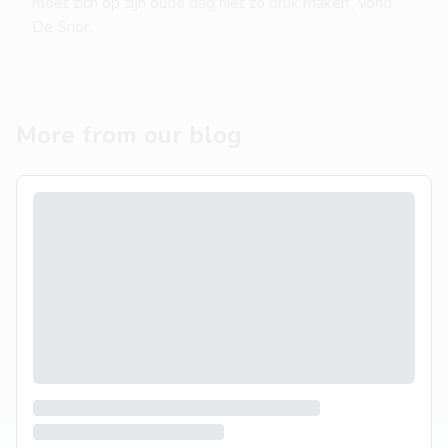
moet zich op zijn oude dag niet zo druk maken’, vond
De Snor.
More from our blog