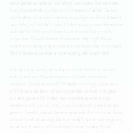
hield gisteren natuurlijk niet op’, verwees Genee naar
Sneijders kritiek op Ajax en Francesco Farioli. De ex-
voetballer, die onder andere voor Ajax en Real Madrid
speelde, liet zich kritisch uit in het programma Rondo en
ook bij De Telegraaf. Swart werd door Genee niet
vergeten: ‘Swart is boos trouwens. Hij zegt: Read
wordt nu alsnog vrijgesproken vanwege die rode kaart.
Dat is klassenjustitie en omkoping, dit klopt niet.’
Van der Gijp vroeg vervolgens of de beelden van de
rode kaart van Read nog even bekeken konden
worden. ‘Was het rood? Of had het ook geel kunnen
zijn? Je zou denken: er is nog eentje. Je had ook geel
kunnen geven. Er is daar een andere speler en de
keeper komt ook dichtbij, dus je had ook geel kunnen
geven. Geel is prima.’ Genee noemde de actie van Read
vooral ‘heel onhandig’. Derksen blijft op de achtergrond,
maar heeft wel een boodschap voor Swart: ‘Sjaak