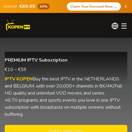
€69.99
€139.99
50%
Claim Your Discount Now
→
☰
PREMIUM IPTV Subscription
€10 – €59
IPTV KOPEN
Buy the best IPTV in the NETHERLANDS
and BELGIUM, with over 20,000+ channels in 8K/4K/Full
HD quality and unlimited VOD movies and series.
All TV programs and sports events you love in one IPTV
subscription with broadcasts on multiple screens without
buffering
Subscribe now