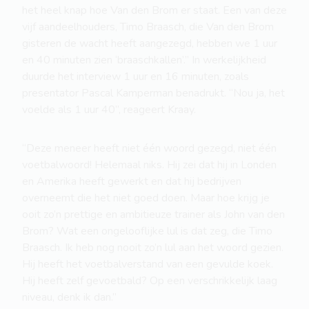
het heel knap hoe Van den Brom er staat. Een van deze
vijf aandeelhouders, Timo Braasch, die Van den Brom
gisteren de wacht heeft aangezegd, hebben we 1 uur
en 40 minuten zien ‘braaschkallen’.” In werkelijkheid
duurde het interview 1 uur en 16 minuten, zoals
presentator Pascal Kamperman benadrukt. “Nou ja, het
voelde als 1 uur 40”, reageert Kraay.
“Deze meneer heeft niet één woord gezegd, niet één
voetbalwoord! Helemaal niks. Hij zei dat hij in Londen
en Amerika heeft gewerkt en dat hij bedrijven
overneemt die het niet goed doen. Maar hoe krijg je
ooit zo’n prettige en ambitieuze trainer als John van den
Brom? Wat een ongelooflijke lul is dat zeg, die Timo
Braasch. Ik heb nog nooit zo’n lul aan het woord gezien.
Hij heeft het voetbalverstand van een gevulde koek.
Hij heeft zelf gevoetbald? Op een verschrikkelijk laag
niveau, denk ik dan.”