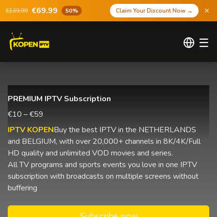
€69.99
€139.99
50%
Claim Your Discount Now
→
☰
PREMIUM IPTV Subscription
€10 – €59
IPTV KOPEN
Buy the best IPTV in the NETHERLANDS
and BELGIUM, with over 20,000+ channels in 8K/4K/Full
HD quality and unlimited VOD movies and series.
All TV programs and sports events you love in one IPTV
subscription with broadcasts on multiple screens without
buffering
Subscribe now