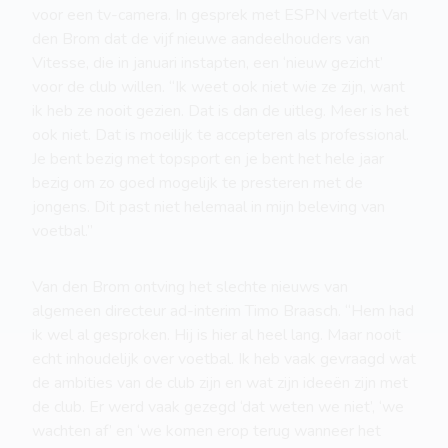
voor een tv-camera. In gesprek met ESPN vertelt Van
den Brom dat de vijf nieuwe aandeelhouders van
Vitesse, die in januari instapten, een ‘nieuw gezicht’
voor de club willen. “Ik weet ook niet wie ze zijn, want
ik heb ze nooit gezien. Dat is dan de uitleg. Meer is het
ook niet. Dat is moeilijk te accepteren als professional.
Je bent bezig met topsport en je bent het hele jaar
bezig om zo goed mogelijk te presteren met de
jongens. Dit past niet helemaal in mijn beleving van
voetbal.”
Van den Brom ontving het slechte nieuws van
algemeen directeur ad-interim Timo Braasch. “Hem had
ik wel al gesproken. Hij is hier al heel lang. Maar nooit
echt inhoudelijk over voetbal. Ik heb vaak gevraagd wat
de ambities van de club zijn en wat zijn ideeën zijn met
de club. Er werd vaak gezegd ‘dat weten we niet’, ‘we
wachten af’ en ‘we komen erop terug wanneer het