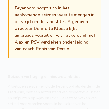
Feyenoord hoopt zich in het
aankomende seizoen weer te mengen in
de strijd om de landstitel. Algemeen
directeur Dennis te Kloese kijkt
ambitieus vooruit en wil het verschil met
Ajax en PSV verkleinen onder leiding
van coach Robin van Persie.
Seizoen vertraging en nieuwe ambities
Afgelopen seizoen eindigde Feyenoord als derde in de
Eredivisie, met een achterstand van respectievelijk tien
en elf punten op Ajax en PSV. De laatste weken van
het seizoen stonden vooral in het teken van het