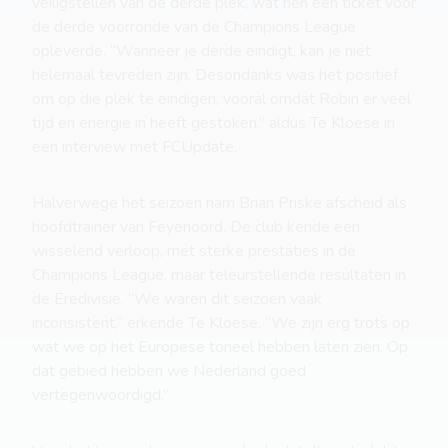
veiligstellen van de derde plek, wat hen een ticket voor
de derde voorronde van de Champions League
opleverde. “Wanneer je derde eindigt, kan je niet
helemaal tevreden zijn. Desondanks was het positief
om op die plek te eindigen, vooral omdat Robin er veel
tijd en energie in heeft gestoken,” aldus Te Kloese in
een interview met FCUpdate.
Halverwege het seizoen nam Brian Priske afscheid als
hoofdtrainer van Feyenoord. De club kende een
wisselend verloop, met sterke prestaties in de
Champions League, maar teleurstellende resultaten in
de Eredivisie. “We waren dit seizoen vaak
inconsistent,” erkende Te Kloese. “We zijn erg trots op
wat we op het Europese toneel hebben laten zien. Op
dat gebied hebben we Nederland goed
vertegenwoordigd.”