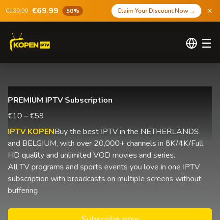
€69.99
€139.99
50%
Claim Your Discount Now
→
☰
PREMIUM IPTV Subscription
€10 – €59
IPTV KOPEN
Buy the best IPTV in the NETHERLANDS
and BELGIUM, with over 20,000+ channels in 8K/4K/Full
HD quality and unlimited VOD movies and series.
All TV programs and sports events you love in one IPTV
subscription with broadcasts on multiple screens without
buffering
Subscribe now