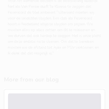
Voor het komende seizoen is de doelstelling duidelijk.
Net als Van Persie durft Te Kloese te zeggen dat
Feyenoord de titel ambieert. “Uiteraard moeten wij
voor de landstitel strijden. Een club als Feyenoord
hoort in Nederland altijd te strijden om prijzen. We
moeten alles op alles zetten om dit te realiseren en
we durven dat ook hardop te zeggen. Het is onze plicht
om deze ambitie na te streven. Om dat te bereiken
moeten we de afstand tot Ajax en PSV verkleinen, en
ik denk dat dat mogelijk is.”
More from our blog