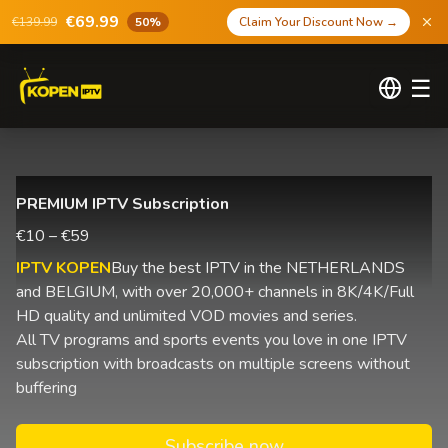
€69.99
€139.99
50%
Claim Your Discount Now
→
☰
PREMIUM IPTV Subscription
€10 – €59
IPTV KOPEN
Buy the best IPTV in the NETHERLANDS
and BELGIUM, with over 20,000+ channels in 8K/4K/Full
HD quality and unlimited VOD movies and series.
All TV programs and sports events you love in one IPTV
subscription with broadcasts on multiple screens without
buffering
Subscribe now