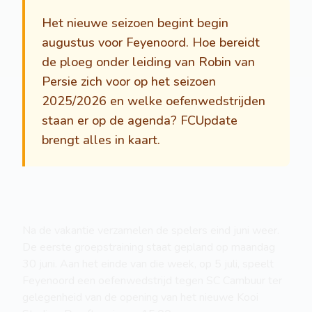
Het nieuwe seizoen begint begin
augustus voor Feyenoord. Hoe bereidt
de ploeg onder leiding van Robin van
Persie zich voor op het seizoen
2025/2026 en welke oefenwedstrijden
staan er op de agenda? FCUpdate
brengt alles in kaart.
Na de vakantie verzamelen de spelers eind juni weer.
De eerste groepstraining staat gepland op maandag
30 juni. Aan het einde van die week, op 5 juli, speelt
Feyenoord een oefenwedstrijd tegen SC Cambuur ter
gelegenheid van de opening van het nieuwe Kooi