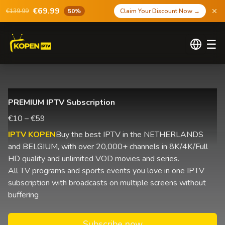
€69.99
€139.99
50%
Claim Your Discount Now
→
☰
PREMIUM IPTV Subscription
€10 – €59
IPTV KOPEN
Buy the best IPTV in the NETHERLANDS
and BELGIUM, with over 20,000+ channels in 8K/4K/Full
HD quality and unlimited VOD movies and series.
All TV programs and sports events you love in one IPTV
subscription with broadcasts on multiple screens without
buffering
Subscribe now