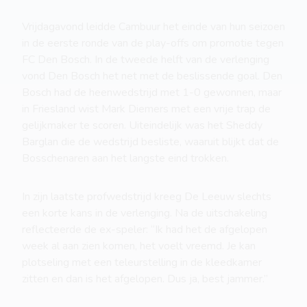
Vrijdagavond leidde Cambuur het einde van hun seizoen
in de eerste ronde van de play-offs om promotie tegen
FC Den Bosch. In de tweede helft van de verlenging
vond Den Bosch het net met de beslissende goal. Den
Bosch had de heenwedstrijd met 1-0 gewonnen, maar
in Friesland wist Mark Diemers met een vrije trap de
gelijkmaker te scoren. Uiteindelijk was het Sheddy
Barglan die de wedstrijd besliste, waaruit blijkt dat de
Bosschenaren aan het langste eind trokken.
In zijn laatste profwedstrijd kreeg De Leeuw slechts
een korte kans in de verlenging. Na de uitschakeling
reflecteerde de ex-speler: “Ik had het de afgelopen
week al aan zien komen, het voelt vreemd. Je kan
plotseling met een teleurstelling in de kleedkamer
zitten en dan is het afgelopen. Dus ja, best jammer.”