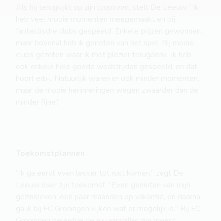
Als hij terugkijkt op zijn loopbaan, stelt De Leeuw: “Ik
heb veel mooie momenten meegemaakt en bij
fantastische clubs gespeeld. Enkele prijzen gewonnen,
maar bovenal heb ik genoten van het spel. Bij mooie
clubs gezeten waar ik met plezier terugdenk. Ik heb
ook enkele hele goede wedstrijden gespeeld, en dat
hoort erbij. Natuurlijk waren er ook minder momenten,
maar de mooie herinneringen wegen zwaarder dan de
minder fijne.”
Toekomstplannen
“Ik ga eerst even lekker tot rust komen,” zegt De
Leeuw over zijn toekomst. “Even genieten van mijn
gezinsleven, een paar maanden op vakantie, en daarna
ga ik bij FC Groningen kijken wat er mogelijk is." Bij FC
Groningen beleefde de ex-aanvaller zijn meest