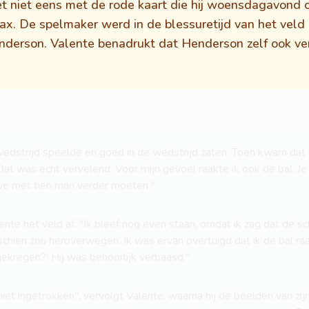
et niet eens met de rode kaart die hij woensdagavond o
x. De spelmaker werd in de blessuretijd van het veld
enderson. Valente benadrukt dat Henderson zelf ook v
edstrijd speelde en goed in de wedstrijd zaten. Toen kwam dat
t was echt vervelend. Voor mijn gevoel raakte ik ook de bal. Je 
 we met tien man verder moeten."
ente het veld af. "Ik bleef nog even staan, omdat ik zag dat de sch
sschien zou heroverwegen. Ik was ervan overtuigd dat ik de bal ra
gekregen?' Hij was behoorlijk verbaasd."
et ingetrokken", vervolgt Valente, waarna hij de beelden van zijn 