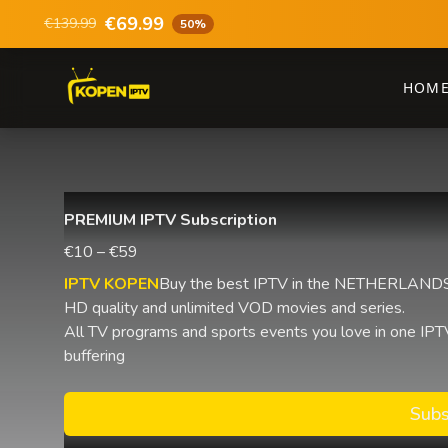
€69.99
€139.99
50%
HOM
PREMIUM IPTV Subscription
€10 – €59
IPTV KOPEN
Buy the best IPTV in the NETHERLANDS 
HD quality and unlimited VOD movies and series.
All TV programs and sports events you love in one IPTV
buffering
Subs