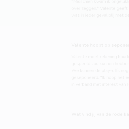
"Misschien kwam ik ongelukki
over zeggen." Valente geeft a
was in ieder geval blij met 
Valente hoopt op sepone
Valente moet rekening houden
gespeeld zou kunnen hebben. "I
We kunnen de play-offs nog 
geseponeerd. "Ik hoop het e
in verband met interest van 
Wat vind jij van de rode k