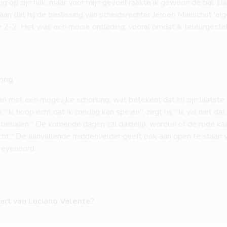
g op zijn hak, maar voor mijn gevoel raakte ik gewoon de bal. Daa
an dat hij de beslissing van scheidsrechter Jeroen Manschot 'eigenl
de 2-2. Het was een mooie ontlading, vooral omdat ik teleurgestel
ring
 met een mogelijke schorsing, wat betekent dat hij zijn laatste
k hoop echt dat ik zondag kan spelen", zegt hij. "Ik wil niet dat d
behalen." De komende dagen zal duidelijk worden of de rode ka
cht." De aanvallende middenvelder geeft ook aan open te staan 
Feyenoord.
aart van Luciano Valente?