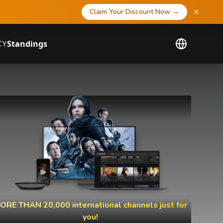
Claim Your Discount Now
→
Standings
CY
ORE THAN 20,000 international channels just for
you!