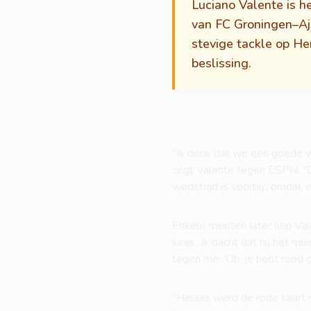
Luciano Valente is h
van FC Groningen–Aja
stevige tackle op H
beslissing.
"Ik denk dat we een goede w
zegt Valente tegen ESPN. "Da
wedstrijd is voorbij', omdat
Enkele minuten later liep Val
keek. Ik dacht dat hij het mi
tegen me: 'Oh, je hebt rood 
"Helaas werd de rode kaart ni