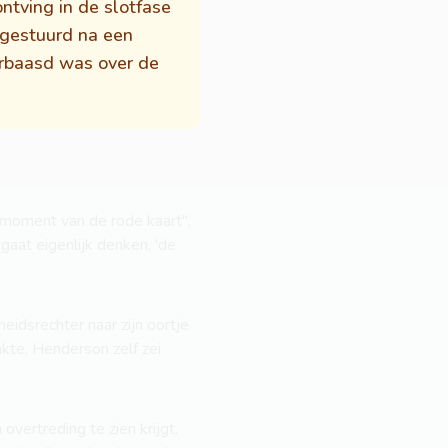
ntving in de slotfase
 gestuurd na een
erbaasd was over de
 moment van de rode kaart",
gaat eigenlijk denken, 'de
eidsrechter naar zijn oortje
akte. Henderson zelf zei
overtreding te zien krijgt.