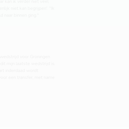
r kan ik verder niet veel
ijk niet kan begrijpen'. "Ik
d naar binnen ging."
 wedstrijd voor Groningen
it mijn laatste wedstrijd is.
art inderdaad wordt
voor een transfer, met name