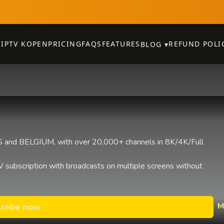
E
IPTV KOPEN
PRICING
FAQS
FEATURES
REFUND POLI
BLOG
▾
and BELGIUM, with over 20,000+ channels in 8K/4K/Full
 subscription with broadcasts on multiple screens without
M
cribe now