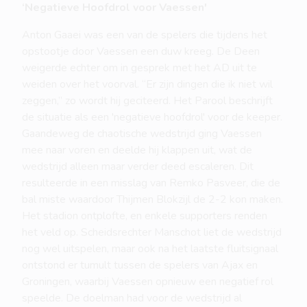
‘Negatieve Hoofdrol voor Vaessen'
Anton Gaaei was een van de spelers die tijdens het
opstootje door Vaessen een duw kreeg. De Deen
weigerde echter om in gesprek met het AD uit te
weiden over het voorval. “Er zijn dingen die ik niet wil
zeggen,” zo wordt hij geciteerd. Het Parool beschrijft
de situatie als een 'negatieve hoofdrol' voor de keeper.
Gaandeweg de chaotische wedstrijd ging Vaessen
mee naar voren en deelde hij klappen uit, wat de
wedstrijd alleen maar verder deed escaleren. Dit
resulteerde in een misslag van Remko Pasveer, die de
bal miste waardoor Thijmen Blokzijl de 2-2 kon maken.
Het stadion ontplofte, en enkele supporters renden
het veld op. Scheidsrechter Manschot liet de wedstrijd
nog wel uitspelen, maar ook na het laatste fluitsignaal
ontstond er tumult tussen de spelers van Ajax en
Groningen, waarbij Vaessen opnieuw een negatief rol
speelde. De doelman had voor de wedstrijd al