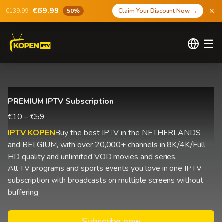
€69.99
€139.99
50%
Claim Your Discount Now
→
☰
PREMIUM IPTV Subscription
€10 – €59
IPTV KOPEN
Buy the best IPTV in the NETHERLANDS
and BELGIUM, with over 20,000+ channels in 8K/4K/Full
HD quality and unlimited VOD movies and series.
All TV programs and sports events you love in one IPTV
subscription with broadcasts on multiple screens without
buffering
Subscribe now