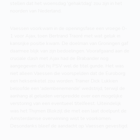
stellen dat het woensdag 'gehaktdag' zou zijn in het
noorden van Nederland.
Vaessen voorkwam in de openingsfase een vroege 0-
1 voor Ajax, toen Bertrand Traoré met wat geluk in
kansrijke positie kwam. De doelman van Groningen gaf
daarmee blijk van zijn bedoelingen. Voorafgaand aan de
cruciale clash met Ajax had de Brabander nog
aangegeven dat hij PSV wel de titel gunde. Het was
niet alleen Vaessen die voorspelden dat de Euroborg
een heksenketel zou worden. Trainer Dick Lukkien
beloofde een 'adembenemende' wedstrijd, terwijl de
aanhang al geluiden verspreidde over een mogelijke
verstoring van een eventueel titelfeest. Uiteindelijk
was het Thijmen Blokzijl die met een laat doelpunt de
Amsterdamse overwinning wist te voorkomen.
Desondanks bleef de aandacht op Vaessen gevestigd.