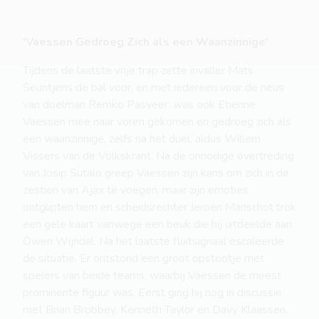
'Vaessen Gedroeg Zich als een Waanzinnige'
Tijdens de laatste vrije trap zette invaller Mats
Seuntjens de bal voor, en met iedereen voor de neus
van doelman Remko Pasveer, was ook Etienne
Vaessen mee naar voren gekomen en gedroeg zich als
een waanzinnige, zelfs na het duel, aldus Willem
Vissers van de Volkskrant. Na de onnodige overtreding
van Josip Sutalo greep Vaessen zijn kans om zich in de
zestien van Ajax te voegen, maar zijn emoties
ontglipten hem en scheidsrechter Jeroen Manschot trok
een gele kaart vanwege een beuk die hij uitdeelde aan
Owen Wijndal. Na het laatste fluitsignaal escaleerde
de situatie. Er ontstond een groot opstootje met
spelers van beide teams, waarbij Vaessen de meest
prominente figuur was. Eerst ging hij nog in discussie
met Brian Brobbey, Kenneth Taylor en Davy Klaassen,