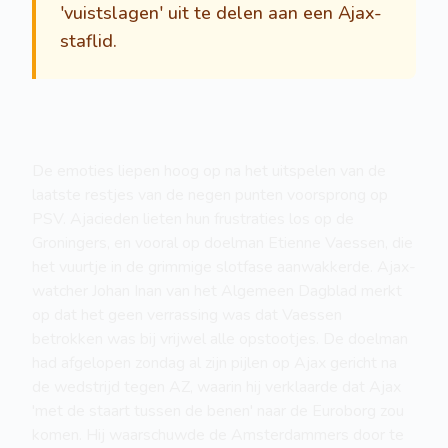
'vuistslagen' uit te delen aan een Ajax-
staflid.
De emoties liepen hoog op na het uitspelen van de
laatste restjes van de negen punten voorsprong op
PSV. Ajacieden lieten hun frustraties los op de
Groningers, en vooral op doelman Etienne Vaessen, die
het vuurtje in de grimmige slotfase aanwakkerde. Ajax-
watcher Johan Inan van het Algemeen Dagblad merkt
op dat het geen verrassing was dat Vaessen
betrokken was bij vrijwel alle opstootjes. De doelman
had afgelopen zondag al zijn pijlen op Ajax gericht na
de wedstrijd tegen AZ, waarin hij verklaarde dat Ajax
'met de staart tussen de benen' naar de Euroborg zou
komen. Hij waarschuwde de Amsterdammers door te