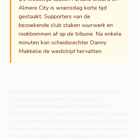
Almere City is woensdag korte tijd
gestaakt. Supporters van de
bezoekende club staken vuurwerk en
rookbommen af op de tribune. Na enkele
minuten kon scheidsrechter Danny
Makkelie de wedstrijd hervatten.
Na een kwartier spelen werd de wedstrijd tussen
Fortuna Sittard en Almere City stilgelegd. Dit
gebeurde na de openingstreffer van Almere City-
speler Junior Kadile. Toen Fortuna-supporters vuurwerk
en rookbommen afstaken, zag scheidsrechter Makkelie
zich genoodzaakt het duel te onderbreken vanwege de
rookontwikkeling. De stadionspeaker riep woedend: "Ik