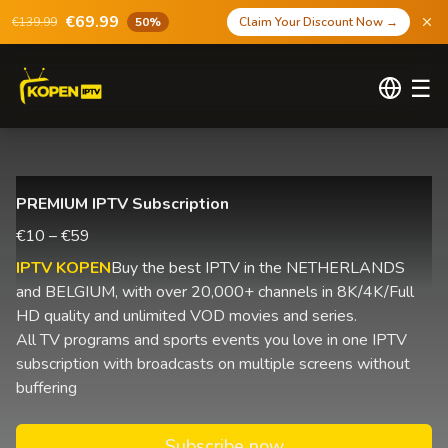
€69.99
€139.99
50%
Claim Your Discount Now
→
☰
PREMIUM IPTV Subscription
€10 – €59
IPTV KOPEN
Buy the best IPTV in the NETHERLANDS
and BELGIUM, with over 20,000+ channels in 8K/4K/Full
HD quality and unlimited VOD movies and series.
All TV programs and sports events you love in one IPTV
subscription with broadcasts on multiple screens without
buffering
Subscribe now