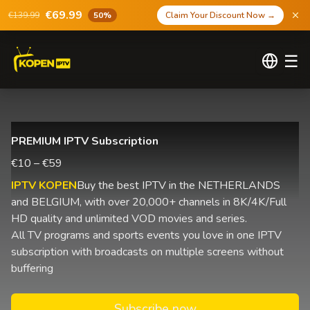
€69.99
€139.99
50%
Claim Your Discount Now
→
☰
PREMIUM IPTV Subscription
€10 – €59
IPTV KOPEN
Buy the best IPTV in the NETHERLANDS
and BELGIUM, with over 20,000+ channels in 8K/4K/Full
HD quality and unlimited VOD movies and series.
All TV programs and sports events you love in one IPTV
subscription with broadcasts on multiple screens without
buffering
Subscribe now