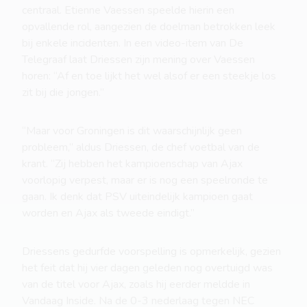
centraal. Etienne Vaessen speelde hierin een
opvallende rol, aangezien de doelman betrokken leek
bij enkele incidenten. In een video-item van De
Telegraaf laat Driessen zijn mening over Vaessen
horen: “Af en toe lijkt het wel alsof er een steekje los
zit bij die jongen.”
“Maar voor Groningen is dit waarschijnlijk geen
probleem,” aldus Driessen, de chef voetbal van de
krant. “Zij hebben het kampioenschap van Ajax
voorlopig verpest, maar er is nog een speelronde te
gaan. Ik denk dat PSV uiteindelijk kampioen gaat
worden en Ajax als tweede eindigt.”
Driessens gedurfde voorspelling is opmerkelijk, gezien
het feit dat hij vier dagen geleden nog overtuigd was
van de titel voor Ajax, zoals hij eerder meldde in
Vandaag Inside. Na de 0-3 nederlaag tegen NEC