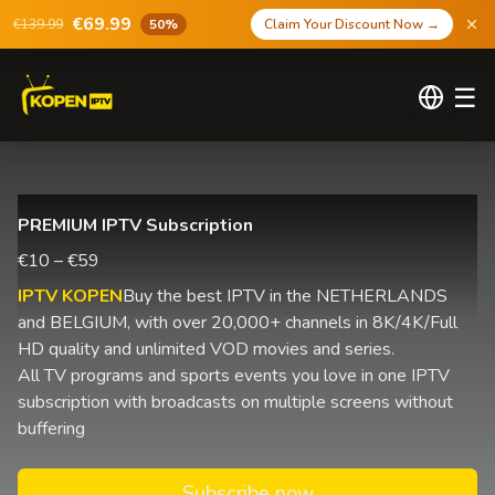
€69.99
€139.99
50%
Claim Your Discount Now
→
☰
PREMIUM IPTV Subscription
€10 – €59
IPTV KOPEN
Buy the best IPTV in the NETHERLANDS
and BELGIUM, with over 20,000+ channels in 8K/4K/Full
HD quality and unlimited VOD movies and series.
All TV programs and sports events you love in one IPTV
subscription with broadcasts on multiple screens without
buffering
Subscribe now