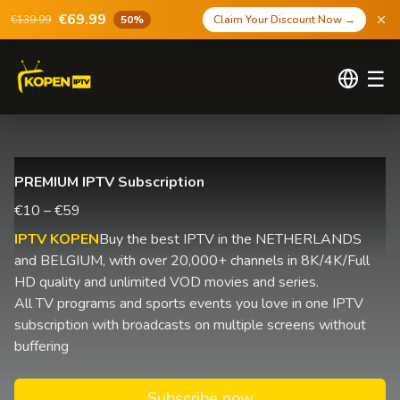
€69.99
€139.99
50%
Claim Your Discount Now
→
☰
PREMIUM IPTV Subscription
€10 – €59
IPTV KOPEN
Buy the best IPTV in the NETHERLANDS
and BELGIUM, with over 20,000+ channels in 8K/4K/Full
HD quality and unlimited VOD movies and series.
All TV programs and sports events you love in one IPTV
subscription with broadcasts on multiple screens without
buffering
Subscribe now