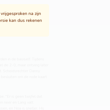
rijgesproken na zijn
ersie kan dus rekenen
den in de basiself. Tijdens
l de 2-0, maar ontving later
t. Scheidsrechter Danny
 besluiten om de rode kaart
e. "Er is geen twijfel dat
en neer en Lang valt
sen, en Noa is sneller. Hij