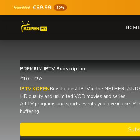
€69.99
€139.99
50%
HOM
PREMIUM IPTV Subscription
€10 – €59
IPTV KOPEN
Buy the best IPTV in the NETHERLANDS 
HD quality and unlimited VOD movies and series.
All TV programs and sports events you love in one IPTV
buffering
Subs