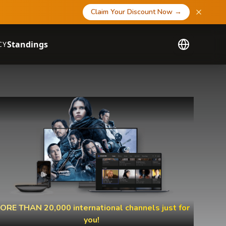
Claim Your Discount Now
→
Standings
CY
ORE THAN 20,000 international channels just for
you!