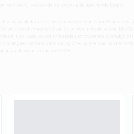
een rode kaart," verklaarde de coach na de spannende topper.
l had aanvankelijk een schorsing van één duel voor Read geëist,
De zaak werd voorgelegd aan de tuchtcommissie van de KNVB, di
mmissie is op basis van de tv-beelden onvoldoende overtuigd da
om is er geen verdere beoordeling of er sprake was van het ontn
klaring op de website van de KNVB.