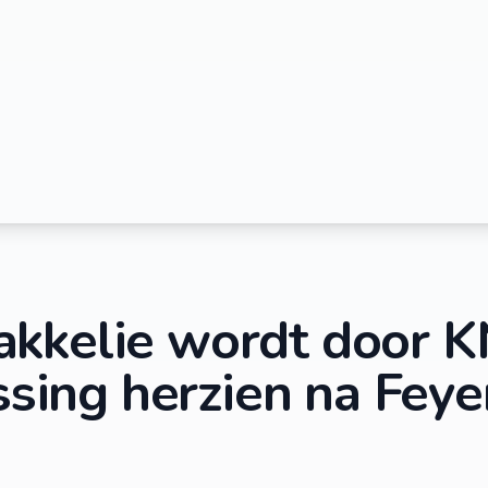
kkelie wordt door K
issing herzien na Fey