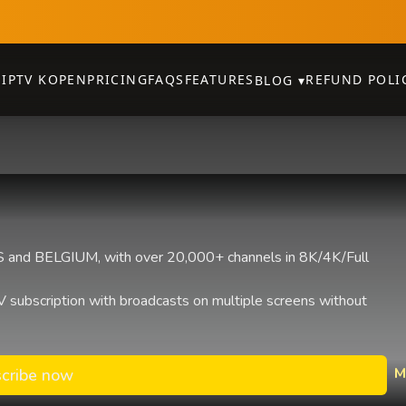
E
IPTV KOPEN
PRICING
FAQS
FEATURES
REFUND POLI
BLOG
▾
and BELGIUM, with over 20,000+ channels in 8K/4K/Full
 subscription with broadcasts on multiple screens without
M
cribe now