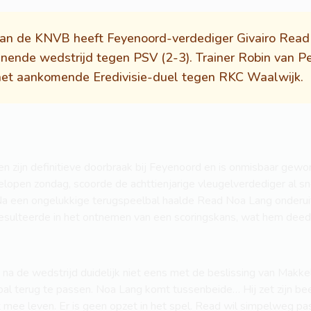
an de KNVB heeft Feyenoord-verdediger Givairo Read v
nnende wedstrijd tegen PSV (2-3). Trainer Robin van P
 het aankomende Eredivisie-duel tegen RKC Waalwijk.
en zijn definitieve doorbraak bij Feyenoord en is onmisbaar gewor
lopen zondag, scoorde de achttienjarige vleugelverdediger al sne
 Na een ongelukkige terugspeelbal haalde Read Noa Lang onderui
resulteerde in het ontnemen van een scoringskans, wat hem deed
na de wedstrijd duidelijk niet eens met de beslissing van Makkeli
al terug te passen. Noa Lang komt tussenbeide… Hij zet zijn be
t mee leven. Er is geen opzet in het spel. Read wil simpelweg pas