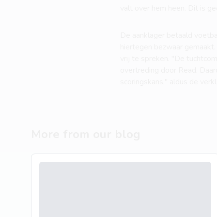
valt over hem heen. Dit is g
De aanklager betaald voetba
hiertegen bezwaar gemaakt. 
vrij te spreken. "De tuchtco
overtreding door Read. Daar
scoringskans," aldus de ver
More from our blog