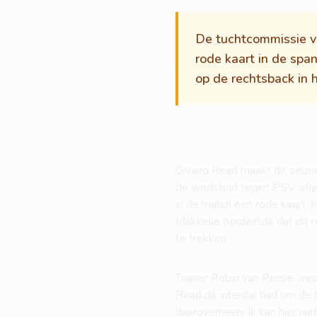
De tuchtcommissie v
rode kaart in de spa
op de rechtsback in
Givairo Read maakt dit seizo
de wedstrijd tegen PSV, afge
in de match een rode kaart.
Makkelie oordeelde dat dit 
te trekken.
Trainer Robin van Persie was 
Read de intentie had om de b
daaroverheen. Ik kan hier nie