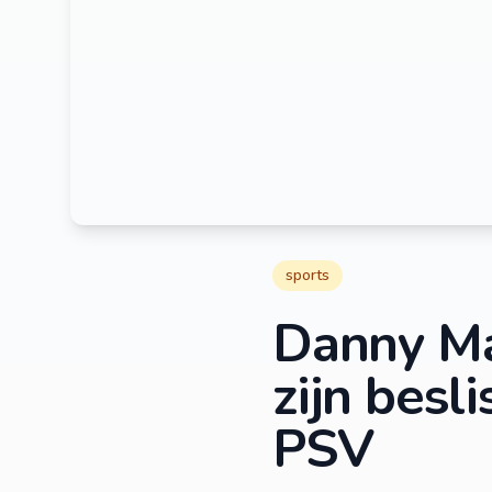
sports
Danny Ma
zijn besl
PSV