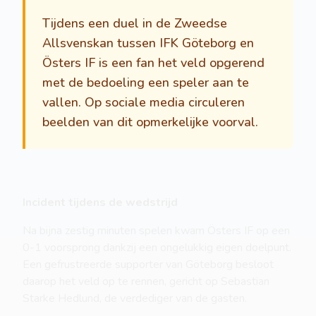
Tijdens een duel in de Zweedse
Allsvenskan tussen IFK Göteborg en
Östers IF is een fan het veld opgerend
met de bedoeling een speler aan te
vallen. Op sociale media circuleren
beelden van dit opmerkelijke voorval.
Incident tijdens de wedstrijd
Na bijna zestig minuten spelen kwam Östers IF op een
0-1 voorsprong dankzij een ongelukkig eigen doelpunt.
Een gefrustreerde supporter van Göteborg besloot
daarop het veld op te rennen, gericht op Sebastian
Starke Hedlund, de verdediger van de gasten.