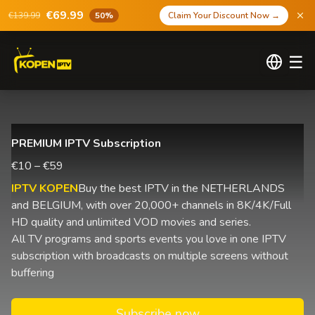
€69.99
€139.99
50%
Claim Your Discount Now
→
☰
PREMIUM IPTV Subscription
€10 – €59
IPTV KOPEN
Buy the best IPTV in the NETHERLANDS
and BELGIUM, with over 20,000+ channels in 8K/4K/Full
HD quality and unlimited VOD movies and series.
All TV programs and sports events you love in one IPTV
subscription with broadcasts on multiple screens without
buffering
Subscribe now