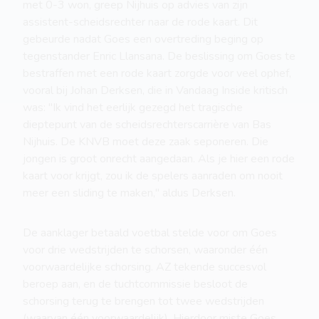
met 0-3 won, greep Nijhuis op advies van zijn
assistent-scheidsrechter naar de rode kaart. Dit
gebeurde nadat Goes een overtreding beging op
tegenstander Enric Llansana. De beslissing om Goes te
bestraffen met een rode kaart zorgde voor veel ophef,
vooral bij Johan Derksen, die in Vandaag Inside kritisch
was: "Ik vind het eerlijk gezegd het tragische
dieptepunt van de scheidsrechterscarrière van Bas
Nijhuis. De KNVB moet deze zaak seponeren. Die
jongen is groot onrecht aangedaan. Als je hier een rode
kaart voor krijgt, zou ik de spelers aanraden om nooit
meer een sliding te maken," aldus Derksen.
De aanklager betaald voetbal stelde voor om Goes
voor drie wedstrijden te schorsen, waaronder één
voorwaardelijke schorsing. AZ tekende succesvol
beroep aan, en de tuchtcommissie besloot de
schorsing terug te brengen tot twee wedstrijden
(waarvan één voorwaardelijk). Hierdoor miste Goes