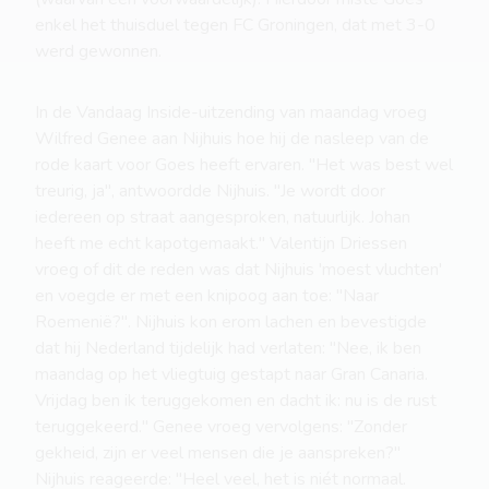
enkel het thuisduel tegen FC Groningen, dat met 3-0
werd gewonnen.
In de Vandaag Inside-uitzending van maandag vroeg
Wilfred Genee aan Nijhuis hoe hij de nasleep van de
rode kaart voor Goes heeft ervaren. "Het was best wel
treurig, ja", antwoordde Nijhuis. "Je wordt door
iedereen op straat aangesproken, natuurlijk. Johan
heeft me echt kapotgemaakt." Valentijn Driessen
vroeg of dit de reden was dat Nijhuis 'moest vluchten'
en voegde er met een knipoog aan toe: "Naar
Roemenië?". Nijhuis kon erom lachen en bevestigde
dat hij Nederland tijdelijk had verlaten: "Nee, ik ben
maandag op het vliegtuig gestapt naar Gran Canaria.
Vrijdag ben ik teruggekomen en dacht ik: nu is de rust
teruggekeerd." Genee vroeg vervolgens: "Zonder
gekheid, zijn er veel mensen die je aanspreken?"
Nijhuis reageerde: "Heel veel, het is niét normaal.