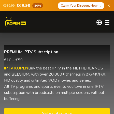
€69.99
€139.99
50%
Claim Your Discount Now
→
☰
PREMIUM IPTV Subscription
€10 – €59
IPTV KOPEN
Buy the best IPTV in the NETHERLANDS
and BELGIUM, with over 20,000+ channels in 8K/4K/Full
HD quality and unlimited VOD movies and series.
All TV programs and sports events you love in one IPTV
subscription with broadcasts on multiple screens without
buffering
Subscribe now