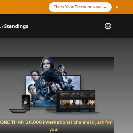
Claim Your Discount Now
→
Standings
CY
ORE THAN 20,000 international channels just for
you!