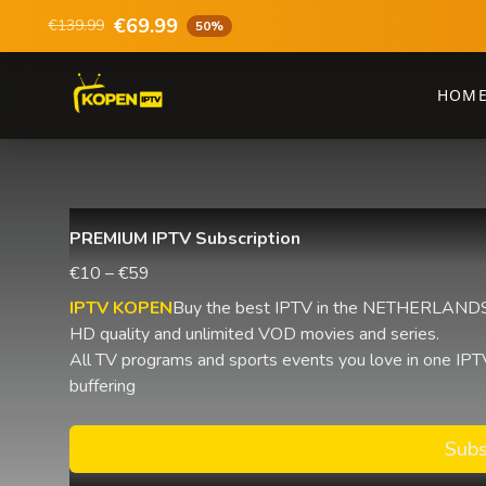
€69.99
€139.99
50%
HOM
PREMIUM IPTV Subscription
€10 – €59
IPTV KOPEN
Buy the best IPTV in the NETHERLANDS 
HD quality and unlimited VOD movies and series.
All TV programs and sports events you love in one IPTV
buffering
Subs