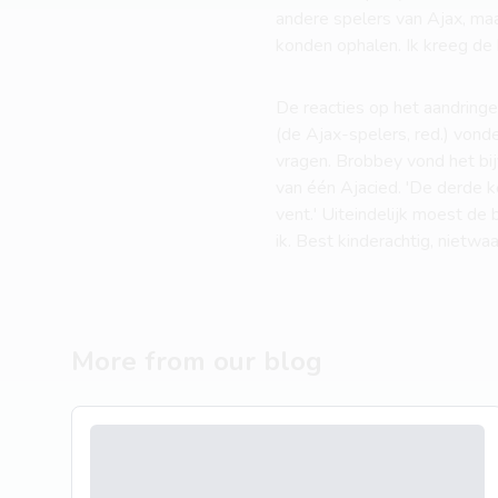
andere spelers van Ajax, maa
konden ophalen. Ik kreeg de b
De reacties op het aandring
(de Ajax-spelers, red.) vonde
vragen. Brobbey vond het bij
van één Ajacied. 'De derde ke
vent.' Uiteindelijk moest de 
ik. Best kinderachtig, nietwaa
More from our blog