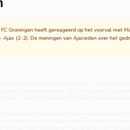
n
 FC Groningen heeft gereageerd op het voorval met Ma
- Ajax (2-2). De meningen van Ajacieden over het ged
uel in de Eredivisie, waar het op dat moment 1-2 stond, weiger
e jongen stond een aanzienlijke tijd bij de Ajax-bank, maar zonde
eeld op 2-2, maakte de ballenjongen Matheus nog eens belacheli
 de reservespelers van Ajax bezig waren met tactieken om tijd t
zij hem steeds het veld in gooiden,' aldus de jongen in een gesp
) en vroeg: 'Mag ik de bal terug?' Maar hij gaf hem niet.' De jon