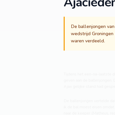
Ajaciede
De ballenjongen van
wedstrijd Groningen 
waren verdeeld.
Tijdens het een-na-laatste d
geven aan de ballenjongen. D
Ajax gelijke stand had gesp
De ballenjongen vertelde dat
ik de bal moest eisen omdat 
naar de keeper (Matheus, red.