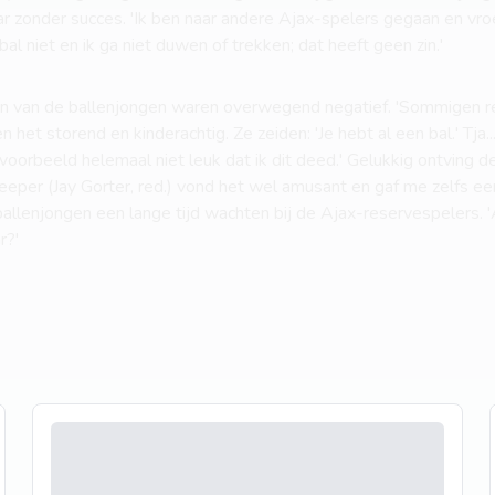
r zonder succes. 'Ik ben naar andere Ajax-spelers gegaan en vroeg
al niet en ik ga niet duwen of trekken; dat heeft geen zin.'
en van de ballenjongen waren overwegend negatief. 'Sommigen re
n het storend en kinderachtig. Ze zeiden: 'Je hebt al een bal.' Tja
voorbeeld helemaal niet leuk dat ik dit deed.' Gelukkig ontving
eper (Jay Gorter, red.) vond het wel amusant en gaf me zelfs een 
ballenjongen een lange tijd wachten bij de Ajax-reservespelers. '
r?'