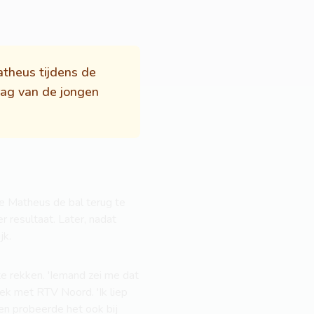
theus tijdens de
rag van de jongen
de Matheus de bal terug te
r resultaat. Later, nadat
jk.
e rekken. 'Iemand zei me dat
rek met RTV Noord. 'Ik liep
gen probeerde het ook bij