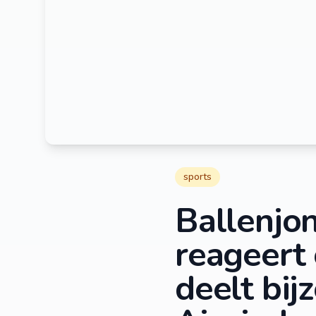
sports
Ballenjo
reageert
deelt bij