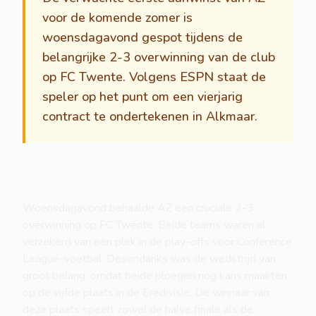
voor de komende zomer is
woensdagavond gespot tijdens de
belangrijke 2-3 overwinning van de club
op FC Twente. Volgens ESPN staat de
speler op het punt om een vierjarig
contract te ondertekenen in Alkmaar.
Woensdagavond behaalde AZ een cruciale 2-3
overwinning op FC Twente. Beide teams waren al
verzekerd van een plek in de play-offs voor Conference
League-voetbal. Desondanks was de wedstrijd van
groot belang, omdat beide ploegen nog kans maakten
op de vijfde plaats in de Eredivisie. De winnaar van
deze plaats speelt zowel de halve finale als de