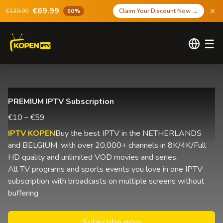
€69.99
€139.99
50%
Claim Your Discount Now
→
☰
PREMIUM IPTV Subscription
€10 – €59
IPTV KOPEN
Buy the best IPTV in the NETHERLANDS
and BELGIUM, with over 20,000+ channels in 8K/4K/Full
HD quality and unlimited VOD movies and series.
All TV programs and sports events you love in one IPTV
subscription with broadcasts on multiple screens without
buffering
Subscribe now