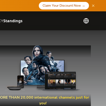
Claim Your Discount Now
→
Standings
CY
ORE THAN 20,000 international channels just for
you!