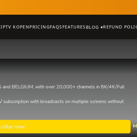
E
IPTV KOPEN
PRICING
FAQS
FEATURES
REFUND POLI
BLOG
▾
and BELGIUM, with over 20,000+ channels in 8K/4K/Full
 subscription with broadcasts on multiple screens without
M
cribe now