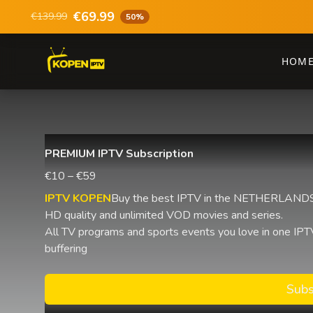
€69.99
€139.99
50%
HOM
PREMIUM IPTV Subscription
€10 – €59
IPTV KOPEN
Buy the best IPTV in the NETHERLANDS 
HD quality and unlimited VOD movies and series.
All TV programs and sports events you love in one IPTV
buffering
Subs