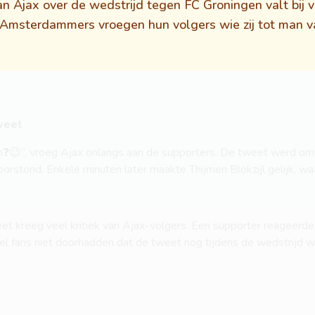
n Ajax over de wedstrijd tegen FC Groningen valt bij v
 Amsterdammers vroegen hun volgers wie zij tot man v
tweet
❓😉”, vroeg Ajax onlangs aan de supporters. De tweet werd om 
rstond. Enkele minuten later maakte Thijmen Blokzijl gelijk, wa
 kreeg veel kritiek van Ajax-volgers. Een supporter reageerde: “
veel fans niet doorhadden dat de tweet nog tijdens de wedstrijd 