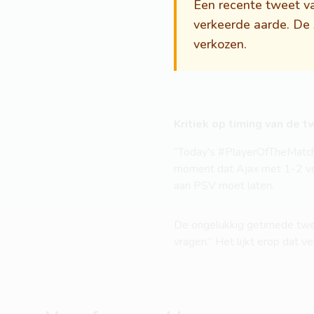
Een recente tweet va
verkeerde aarde. De
verkozen.
Kritiek op timing van de 
“Today's #PlayerOfTheMatch
moment dat Ajax met 1-2 voo
aan PSV moet laten.
De ongelukkig getimede tweet
vragen.” Het lijkt erop dat 