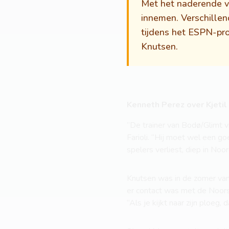
Met het naderende ver
innemen. Verschille
tijdens het ESPN-pro
Knutsen.
Kenneth Perez over Kjetil
“De trainer van Bodø/Glimt v
Farioli. “Hij moet wel een goe
spelers verliest, diep in No
Knutsen was in de zomer van 
er contact was met de Noorse
“Als je kijkt naar zijn ploeg