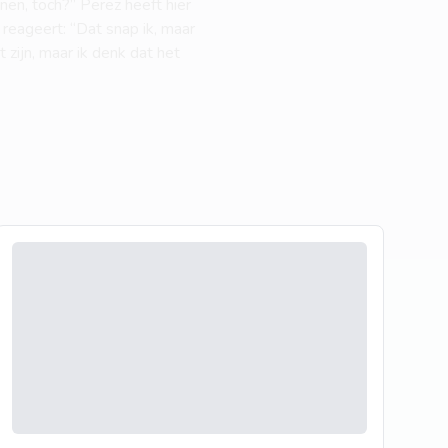
nnen, toch?” Perez heeft hier
reageert: “Dat snap ik, maar
 zijn, maar ik denk dat het