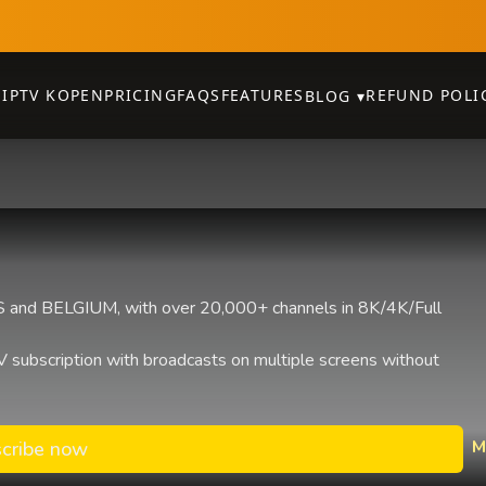
E
IPTV KOPEN
PRICING
FAQS
FEATURES
REFUND POLI
BLOG
▾
and BELGIUM, with over 20,000+ channels in 8K/4K/Full
 subscription with broadcasts on multiple screens without
M
cribe now