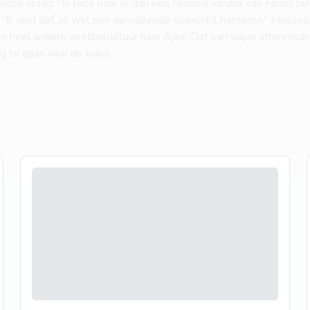
sche vraag: “In feite haal je dan een Noorse variant van Farioli bi
“Ik vind dat ze wel een aanvallende speelstijl hanteren.” Mossou 
een heel andere voetbalcultuur naar Ajax. Dat kan super interessant
ug te gaan naar de basis.”