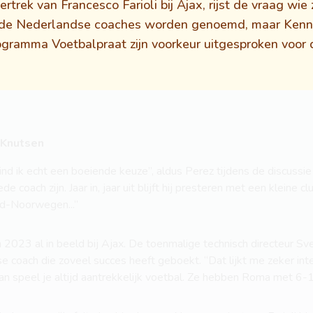
trek van Francesco Farioli bij Ajax, rijst de vraag wie z
nde Nederlandse coaches worden genoemd, maar Kenn
gramma Voetbalpraat zijn voorkeur uitgesproken voor 
 Knutsen
ind ik echt een boeiende keuze”, aldus Perez tijdens de discussi
de coach zijn. Jaar in, jaar uit blijft hij presteren met een kleine 
ord-Noorwegen...”
2023 al in beeld bij Ajax. De toenmalige technisch directeur Sv
 coach die zoveel succes heeft geboekt. “Dat lijkt me zeker inte
, dan speel je altijd aantrekkelijk voetbal. Ze hebben Roma met 6-