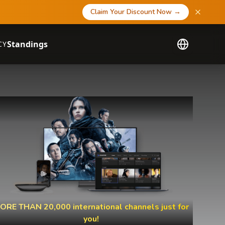
Claim Your Discount Now
→
Standings
CY
ORE THAN 20,000 international channels just for
you!