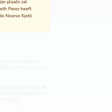
ijn plaats zal
eth Perez heeft
de Noorse Kjetil
e over de opvolging van
club die elk seizoen de beste
en Mislintat bevestigde dat
ressant”, vervolgt Perez.
1 verslagen.”