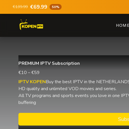
€69.99
€139.99
50%
HOM
PREMIUM IPTV Subscription
€10 – €59
IPTV KOPEN
Buy the best IPTV in the NETHERLANDS 
HD quality and unlimited VOD movies and series.
All TV programs and sports events you love in one IPTV
buffering
Subs