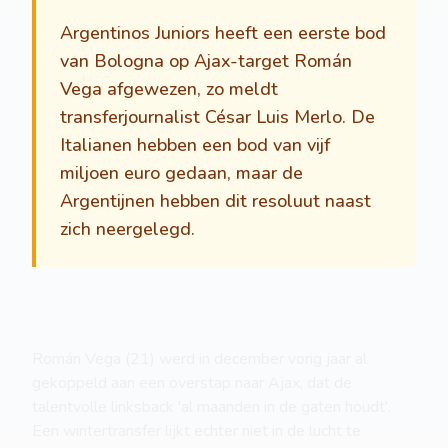
Argentinos Juniors heeft een eerste bod
van Bologna op Ajax-target Román
Vega afgewezen, zo meldt
transferjournalist César Luis Merlo. De
Italianen hebben een bod van vijf
miljoen euro gedaan, maar de
Argentijnen hebben dit resoluut naast
zich neergelegd.
Román Vega (21) werd in december vorig jaar al
gekoppeld aan een overstap naar Ajax, dat de
talentvolle linksback 'al maanden in de gaten houdt'.
Een wintertransfer lijkt echter niet in de lucht te