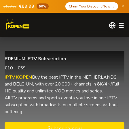
€69.99
€139.99
50%
Claim Your Discount Now
→
☰
PREMIUM IPTV Subscription
€10 – €59
IPTV KOPEN
Buy the best IPTV in the NETHERLANDS
and BELGIUM, with over 20,000+ channels in 8K/4K/Full
HD quality and unlimited VOD movies and series.
All TV programs and sports events you love in one IPTV
subscription with broadcasts on multiple screens without
buffering
Subscribe now