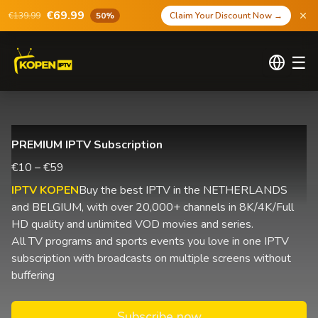
€69.99
€139.99
50%
Claim Your Discount Now
→
☰
PREMIUM IPTV Subscription
€10 – €59
IPTV KOPEN
Buy the best IPTV in the NETHERLANDS
and BELGIUM, with over 20,000+ channels in 8K/4K/Full
HD quality and unlimited VOD movies and series.
All TV programs and sports events you love in one IPTV
subscription with broadcasts on multiple screens without
buffering
Subscribe now