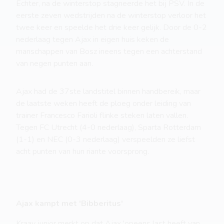
Echter, na de winterstop stagneerde het bij PSV. In de
eerste zeven wedstrijden na de winterstop verloor het
twee keer en speelde het drie keer gelijk. Door de 0-2
nederlaag tegen Ajax in eigen huis keken de
manschappen van Bosz ineens tegen een achterstand
van negen punten aan.
Ajax had de 37ste landstitel binnen handbereik, maar
de laatste weken heeft de ploeg onder leiding van
trainer Francesco Farioli flinke steken laten vallen.
Tegen FC Utrecht (4-0 nederlaag), Sparta Rotterdam
(1-1) en NEC (0-3 nederlaag) verspeelden ze liefst
acht punten van hun riante voorsprong.
Ajax kampt met 'Bibberitus'
Kraay junior merkt op dat Ajax 'opeens last heeft van