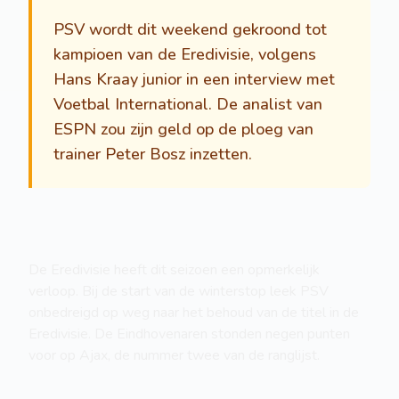
PSV wordt dit weekend gekroond tot
kampioen van de Eredivisie, volgens
Hans Kraay junior in een interview met
Voetbal International. De analist van
ESPN zou zijn geld op de ploeg van
trainer Peter Bosz inzetten.
De Eredivisie heeft dit seizoen een opmerkelijk
verloop. Bij de start van de winterstop leek PSV
onbedreigd op weg naar het behoud van de titel in de
Eredivisie. De Eindhovenaren stonden negen punten
voor op Ajax, de nummer twee van de ranglijst.