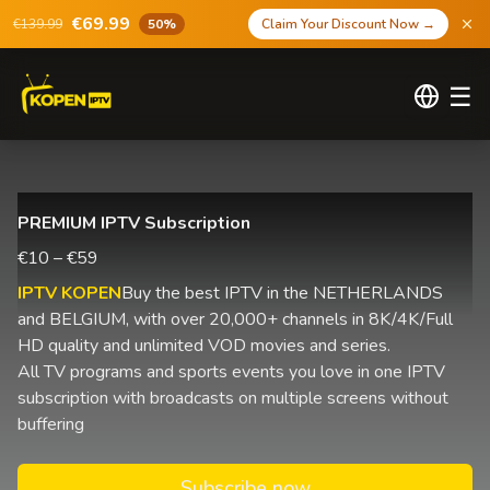
€69.99
€139.99
50%
Claim Your Discount Now
→
☰
PREMIUM IPTV Subscription
€10 – €59
IPTV KOPEN
Buy the best IPTV in the NETHERLANDS
and BELGIUM, with over 20,000+ channels in 8K/4K/Full
HD quality and unlimited VOD movies and series.
All TV programs and sports events you love in one IPTV
subscription with broadcasts on multiple screens without
buffering
Subscribe now