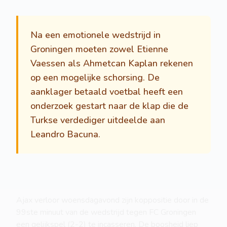
Na een emotionele wedstrijd in
Groningen moeten zowel Etienne
Vaessen als Ahmetcan Kaplan rekenen
op een mogelijke schorsing. De
aanklager betaald voetbal heeft een
onderzoek gestart naar de klap die de
Turkse verdediger uitdeelde aan
Leandro Bacuna.
Ajax verloor woensdagavond zijn koppositie door in de
99ste minuut van de wedstrijd tegen FC Groningen
een gelijkspel (2-2) te incasseren. De boosheid liep