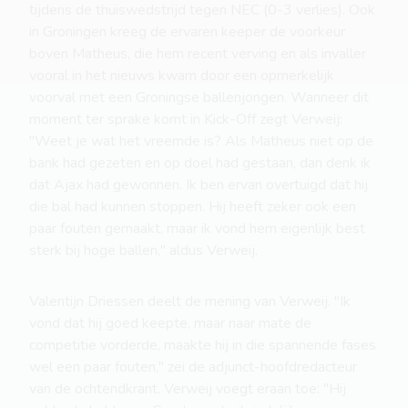
tijdens de thuiswedstrijd tegen NEC (0-3 verlies). Ook
in Groningen kreeg de ervaren keeper de voorkeur
boven Matheus, die hem recent verving en als invaller
vooral in het nieuws kwam door een opmerkelijk
voorval met een Groningse ballenjongen. Wanneer dit
moment ter sprake komt in Kick-Off zegt Verweij:
"Weet je wat het vreemde is? Als Matheus niet op de
bank had gezeten en op doel had gestaan, dan denk ik
dat Ajax had gewonnen. Ik ben ervan overtuigd dat hij
die bal had kunnen stoppen. Hij heeft zeker ook een
paar fouten gemaakt, maar ik vond hem eigenlijk best
sterk bij hoge ballen," aldus Verweij.
Valentijn Driessen deelt de mening van Verweij. "Ik
vond dat hij goed keepte, maar naar mate de
competitie vorderde, maakte hij in die spannende fases
wel een paar fouten," zei de adjunct-hoofdredacteur
van de ochtendkrant. Verweij voegt eraan toe: "Hij