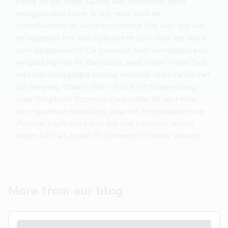
pakte de bal tegen Sparta, wat uiteindelijk geen
terugspeelbal bleek te zijn, maar door de
scheidsrechter zo werd beoordeeld. Dat was ook wel
te begrijpen, het was bijna niet te zien. Maar dat werd
hem aangerekend." De journalist trekt vervolgens een
vergelijking met FC Barcelona, waar trainer Hansi Flick
met een soortgelijke situatie worstelt zoals Farioli met
zijn keepers. "Daar is Marc-André ter Stegen terug,
maar Wojchiech Szczesny staat onder de lat. Het is
een rigoureuze beslissing, maar het terugplaatsen van
Pasveer heeft zich tot nu toe niet bewezen, zowel
tegen NEC als tegen FC Groningen," besluit Verweij.
More from our blog