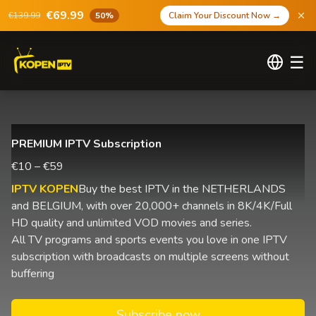
€69.99
€139.99
50%
Claim Your Discount Now
→
☰
PREMIUM IPTV Subscription
€10 – €59
IPTV KOPEN
Buy the best IPTV in the NETHERLANDS
and BELGIUM, with over 20,000+ channels in 8K/4K/Full
HD quality and unlimited VOD movies and series.
All TV programs and sports events you love in one IPTV
subscription with broadcasts on multiple screens without
buffering
Subscribe now