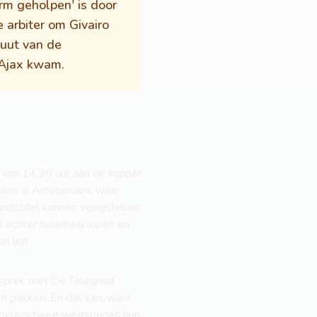
rm geholpen' is door
 arbiter om Givairo
uut van de
 Ajax kwam.
n om 14.30 uur aan de topper
relen in Amsterdam, waar
dstitel kunnen veiligstellen,
t echter helemaal lopen en
n ligt.
esprek met De Telegraaf.
en pakken. En dat kan, want
spelers twee wedstrijden hun