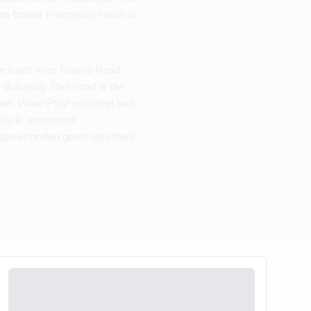
 trainer Francesco Farioli in
e kaart voor Givairo Read
uikeling. Dan vond ik die
wart. Waar PSV voordeel had,
büyük onbeperkt
 speelronden goed opletten,"