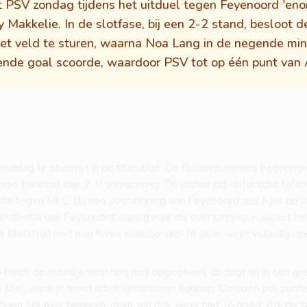
t PSV zondag tijdens het uitduel tegen Feyenoord 'eno
Makkelie. In de slotfase, bij een 2-2 stand, besloot de
et veld te sturen, waarna Noa Lang in de negende min
nende goal scoorde, waardoor PSV tot op één punt van
iddag te steunen in de titelstrijd. De Rotterdammers begonne
en kwartier een 2-0 voorsprong. Dit leidde tot euforische tafe
te tegen NEC. Bij een overwinning van Feyenoord zou Ajax de lan
t tiental van Feyenoord alsnog naar de overwinning. Ajax liet he
 titelstrijd met nog twee speelronden te gaan weer volledig ope
 heeft de moed echter nog niet opgegeven, zo zegt hij in een g
 de titel, want je moet altijd vertrouwen houden. Gewoon zes punt
oen het naar behoren, maar zijn ook weer niet zó goed. Als de 