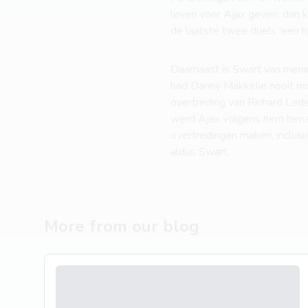
leven voor Ajax geven, dan ko
de laatste twee duels 'een h
Daarnaast is Swart van menin
had Danny Makkelie nooit mo
overtreding van Richard Led
werd Ajax volgens hem bena
overtredingen maken, inclusi
aldus Swart.
More from our blog