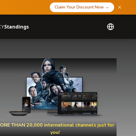
Claim Your Discount Now
→
Standings
CY
ORE THAN 20,000 international channels just for
you!