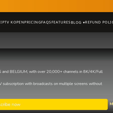
E
IPTV KOPEN
PRICING
FAQS
FEATURES
REFUND POLI
BLOG
▾
and BELGIUM, with over 20,000+ channels in 8K/4K/Full
 subscription with broadcasts on multiple screens without
M
cribe now