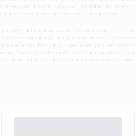
mt het goed," aldus het clubicoon. Hij benadrukt dat het team van
eel andere inzet' moet tonen: "Het was echt slappe hap."
g dat PSV niet mag klagen over de rol van de arbitrage. "De rod
gen geven, want hij raakt Noa Lang, maar die maakt een enorme d
ezma eerder rood. PSV is in mijn ogen enorm geholpen," stelt S
deeld: "Tijdens Ajax-NEC mocht Ivan Marquez van Serdar Gözü
ef een kopstoot. Ik hoop dat de scheidsrechters de laatste twee