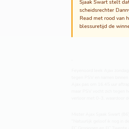
Sjaak Swart stelt da
scheidsrechter Danny 
Read met rood van h
blessuretijd de win
,
Feyenoord leek Ajax zondagm
tegen PSV en namen binnen e
Ajax pas om 16.45 uur aftrap
maar PSV vocht zich tegen he
verloor met 0-3, waardoor de
Mister Ajax Sjaak Swart (86)
"Natuurlijk geloof ik nog in
FC Groningen en FC Twente d