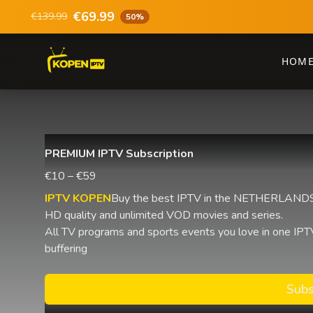
€69.99
€139.99
50%
HOM
PREMIUM IPTV Subscription
€10 – €59
IPTV KOPEN
Buy the best IPTV in the NETHERLANDS 
HD quality and unlimited VOD movies and series.
All TV programs and sports events you love in one IPTV
buffering
Subs