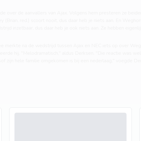
ede over de aanvallers van Ajax. Volgens hem presteren ze beid
 (Brian, red.) scoort nooit, dus daar heb je niets aan. En Weghors
trijd inzetbaar, dus daar heb je ook niets aan. Ze hebben eigenli
e merkte na de wedstrijd tussen Ajax en NEC iets op over Wegh
eageerde hij. "Melodramatisch," aldus Derksen. "Die reactie was w
sof zijn hele familie omgekomen is bij een nederlaag," voegde Derk