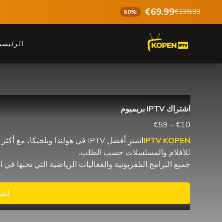
€69.99
€139.99
50%
الرئيسي
اشتراك IPTV بريميوم
€10 – €59
IPTV KOPEN
للأفلام والمسلسلات حسب الطلب.
جميع البرامج التلفزيونية والفعاليات الرياضية التي تحبها في اشتراك IPTV واحد مع البث على شاشات متعددة 
اشت