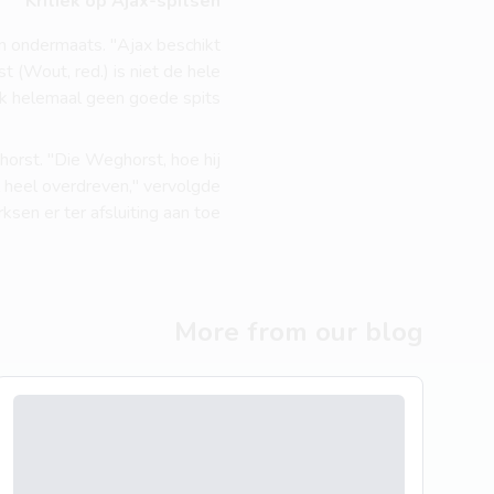
Kritiek op Ajax-spitsen
en ondermaats. "Ajax beschikt
t (Wout, red.) is niet de hele
jk helemaal geen goede spits.
orst. "Die Weghorst, hoe hij
el heel overdreven," vervolgde
sen er ter afsluiting aan toe.
More from our blog