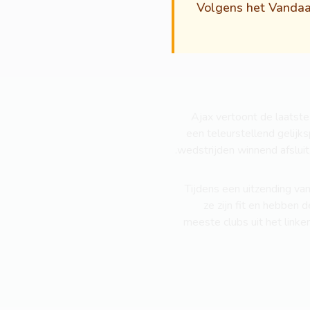
Volgens het Vandaag
Ajax vertoont de laatst
een teleurstellend gelijk
wedstrijden winnend afsluit
Tijdens een uitzending van
ze zijn fit en hebben d
meeste clubs uit het linke