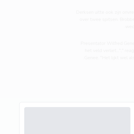
Derksen uitte ook zijn onvr
over twee spitsen. Brobbey
weds
Presentator Wilfred Gene
het veld verliet..."," r
Genee. "Het lijkt wel al