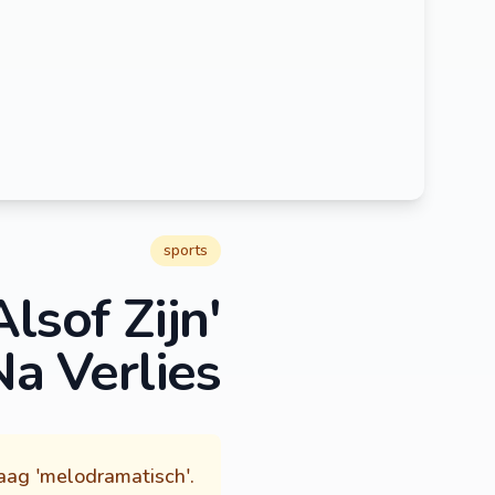
sports
lsof Zijn
 Verlies'
ag 'melodramatisch'.