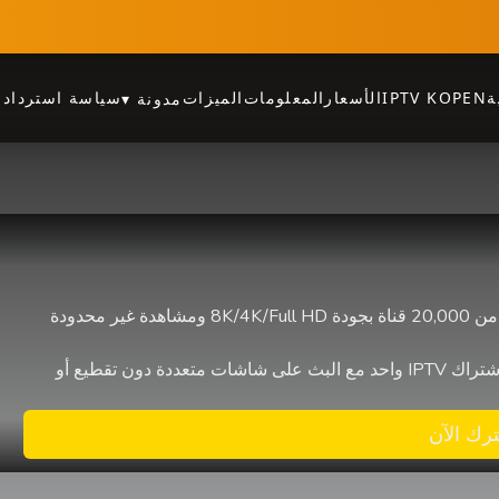
ة
IPTV KOPEN
الأسعار
المعلومات
الميزات
سياسة استرداد ا
مدونة
▾
اشترِ أفضل IPTV في هولندا وبلجيكا، مع أكثر من 20,000 قناة بجودة 8K/4K/Full HD ومشاهدة غير محدودة
دون تقطيع أو
رك الآن