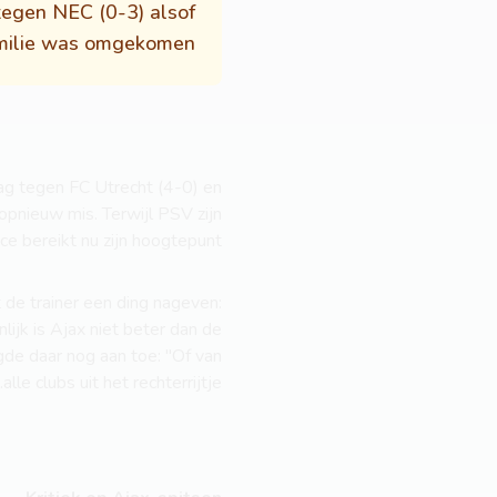
tegen NEC (0-3) alsof
amilie was omgekomen.
ag tegen FC Utrecht (4-0) en
opnieuw mis. Terwijl PSV zijn
e bereikt nu zijn hoogtepunt.
t de trainer een ding nageven:
nlijk is Ajax niet beter dan de
egde daar nog aan toe: "Of van
alle clubs uit het rechterrijtje."