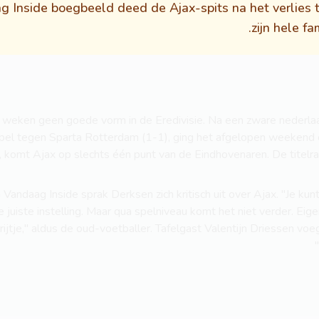
 Inside boegbeeld deed de Ajax-spits na het verlies 
zijn hele f
e weken geen goede vorm in de Eredivisie. Na een zware nederla
spel tegen Sparta Rotterdam (1-1), ging het afgelopen weekend 
, komt Ajax op slechts één punt van de Eindhovenaren. De titelrac
 Vandaag Inside sprak Derksen zich kritisch uit over Ajax. "Je kun
e juiste instelling. Maar qua spelniveau komt het niet verder. Eige
rrijtje," aldus de oud-voetballer. Tafelgast Valentijn Driessen vo