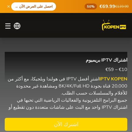
€69.99
€139.99
50%
احصل على العرض الآن
→
☰
اشتراك IPTV بريميوم
€10 – €59
IPTV KOPEN
اشترِ أفضل IPTV في هولندا وبلجيكا، مع أكثر من
20,000 قناة بجودة 8K/4K/Full HD ومشاهدة غير محدودة
للأفلام والمسلسلات حسب الطلب.
جميع البرامج التلفزيونية والفعاليات الرياضية التي تحبها في
اشتراك IPTV واحد مع البث على شاشات متعددة دون تقطيع أو
اشترك الآن