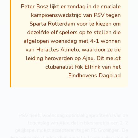
Peter Bosz lijkt er zondag in de cruciale
kampioenswedstrijd van PSV tegen
Sparta Rotterdam voor te kiezen om
dezelfde elf spelers op te stellen die
afgelopen woensdag met 4-1 wonnen
van Heracles Almelo, waardoor ze de
leiding heroverden op Ajax. Dit meldt
clubanalist Rik Elfrink van het
Eindhovens Dagblad.
PSV heeft woensdag optimaal geprofiteerd van de
tegenslag van Ajax, dat in blessuretijd een 2-2
gelijkspel moest accepteren tegen FC Groningen. De
Eindhovenaren hadden hun wedstrijd tegen Heracles al