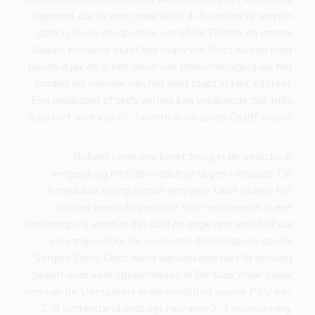
afgerond, die ze met maar liefst 4-1 wisten te winnen
dankzij twee doelpunten van Malik Tillman en Ismael
Saibari. Hierdoor staat het team van Bosz nu één punt
boven Ajax en is het zeker van titelverdediging als het
zondag als winnaar van het veld stapt in Het Kasteel.
Een gelijkspel of zelfs verlies kan voldoende zijn, mits
Ajax niet wint van FC Twente in de Johan Cruijff ArenA.
Richard Ledezma keert terug in de selectie in
vergelijking met de wedstrijd tegen Heracles. De
Amerikaan kreeg eerder een gele kaart tijdens het
uitduel tegen Feyenoord, wat resulteerde in een
schorsing. Hij werd in dat duel na ongeveer een half uur
vervangen door de eveneens Amerikaanse speler
Sergiño Dest. Dest werd aanvankelijk niet fit genoeg
geacht voor veel speelminuten in De Kuip, maar bleek
een van de sterspelers in de wedstrijd waarin PSV een
2-0 achterstand ombuigt naar een 2-3 overwinning.