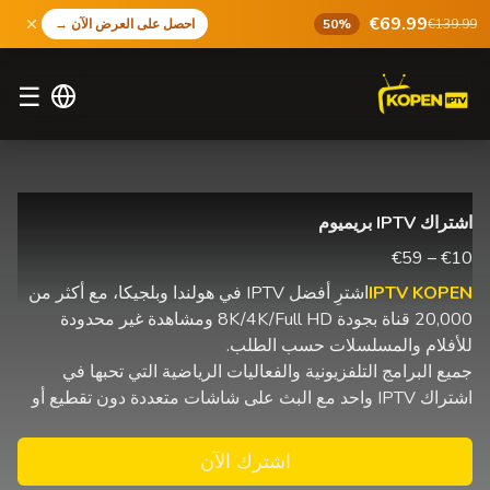
€69.99
€139.99
50%
احصل على العرض الآن
→
☰
اشتراك IPTV بريميوم
€10 – €59
IPTV KOPEN
اشترِ أفضل IPTV في هولندا وبلجيكا، مع أكثر من
20,000 قناة بجودة 8K/4K/Full HD ومشاهدة غير محدودة
للأفلام والمسلسلات حسب الطلب.
جميع البرامج التلفزيونية والفعاليات الرياضية التي تحبها في
اشتراك IPTV واحد مع البث على شاشات متعددة دون تقطيع أو
اشترك الآن