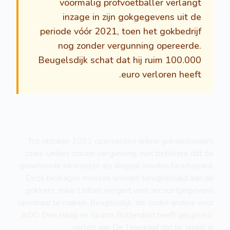
voormalig profvoetballer verlangt
inzage in zijn gokgegevens uit de
periode vóór 2021, toen het gokbedrijf
nog zonder vergunning opereerde.
Beugelsdijk schat dat hij ruim 100.000
euro verloren heeft.
Tot oktober 2021 opereerden online gokaanbieders
zoals Unibet zonder vergunning, wat betekent dat de
genereerde inkomsten als illegaal worden beschouwd.
Deze bedragen moeten worden terugbetaald aan de
gokkers, maar Unibet weigert veel accountgegevens
openbaar te maken. Beugelsdijk, die onder andere voor
ADO Den Haag en Sparta Rotterdam heeft gespeeld,
vertelt aan De Telegraaf dat hij ‘nijdig’ is: