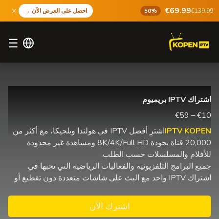
€69.99
€139.99
50%
احصل على العرض الآن
→
☰
اشتراك IPTV بريميوم
€10 – €59
IPTV KOPEN
اشترِ أفضل IPTV في هولندا وبلجيكا، مع أكثر من
20,000 قناة بجودة 8K/4K/Full HD ومشاهدة غير محدودة
للأفلام والمسلسلات حسب الطلب.
جميع البرامج التلفزيونية والفعاليات الرياضية التي تحبها في
اشتراك IPTV واحد مع البث على شاشات متعددة دون تقطيع أو
اشترك الآن