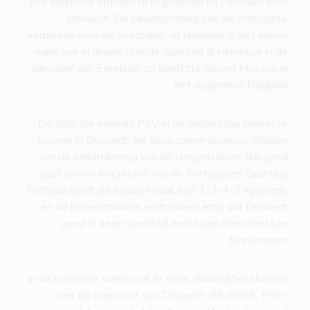
het weekend officieel te registreren bij Excelsior voor
Driouech. De belangstelling van de Portugese
kampioen voor de voetballer uit IJmuiden is niet nieuw,
want ook in januari toonde Sporting al interesse in de
aanvaller van Excelsior, zo berichtte Sjoerd Mossou in
het Algemeen Dagblad.
De club, die evenals PSV in de winterstop interesse
toonde in Driouech, wil deze zomer opnieuw strijden
om de handtekening van de vleugelspeler, die goed
past binnen het profiel van de Portugezen. Sporting
Portugal heeft dit seizoen vaak een 1-3-4-3 systeem,
en de beleidsmakers vertrouwen erop dat Driouech
goed in deze speelstijl met hoge intensiteit kan
functioneren.
In de komende weken zal er meer duidelijkheid komen
over de toekomst van Driouech. Rik Elfrink, PSV-